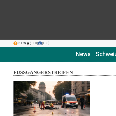
(BTC)
(ETH)
(LTC)
News
Schwei
FUSSGÄNGERSTREIFEN