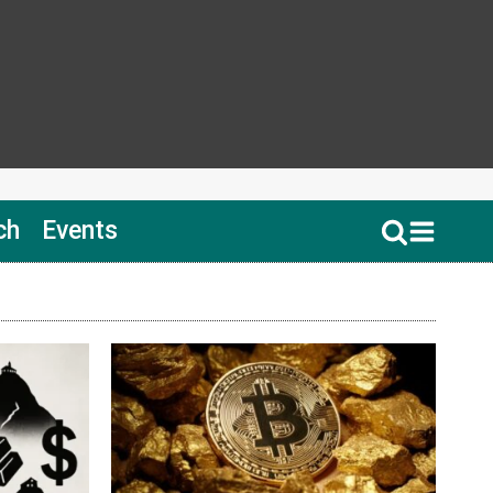
ch
Events