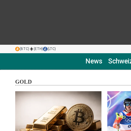
(BTC)
(ETH)
(LTC)
News
Schwei
GOLD