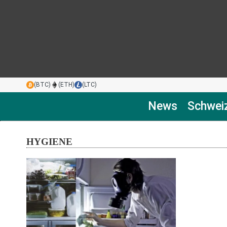
(BTC)
(ETH)
(LTC)
News
Schwei
HYGIENE