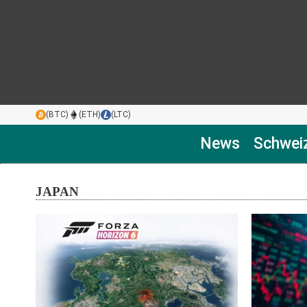
(BTC)
(ETH)
(LTC)
News
Schwei
JAPAN