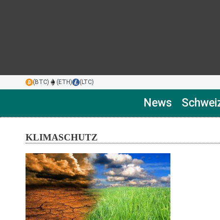
(BTC)
(ETH)
(LTC)
News
Schwei
KLIMASCHUTZ