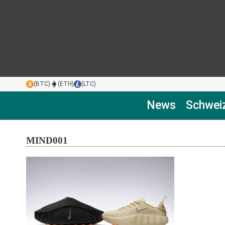
(BTC)
(ETH)
(LTC)
News
Schwei
MIND001