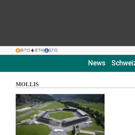
(BTC)
(ETH)
(LTC)
News
Schwei
MOLLIS