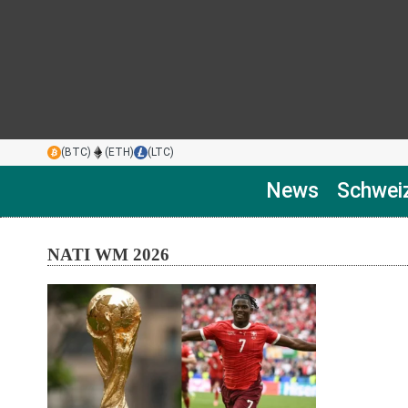
(BTC)
(ETH)
(LTC)
News
Schwei
NATI WM 2026