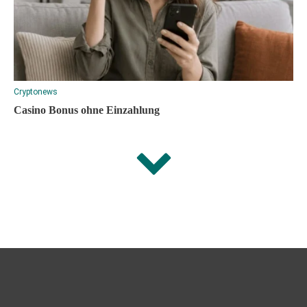
Cryptonews
Casino Bonus ohne Einzahlung