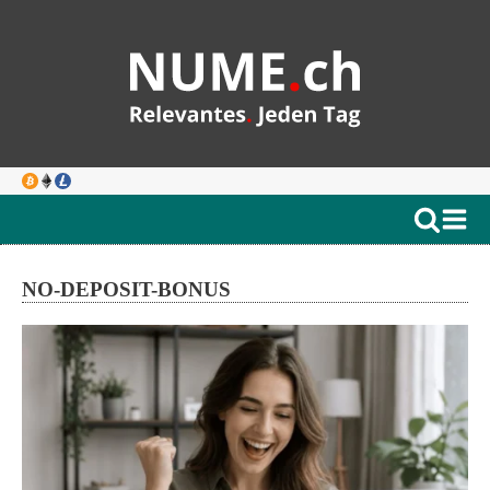
NO-DEPOSIT-BONUS