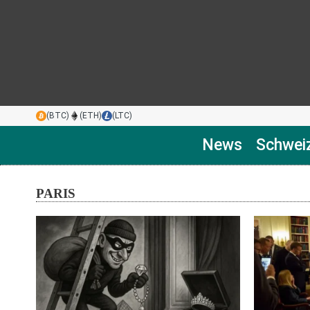
(BTC)
(ETH)
(LTC)
News
Schwei
PARIS