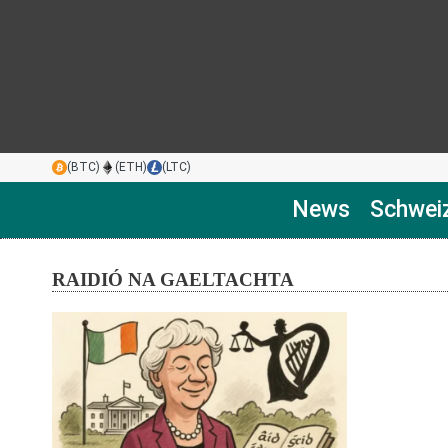
(BTC)
(ETH)
(LTC)
News
Schwei
RAIDIÓ NA GAELTACHTA