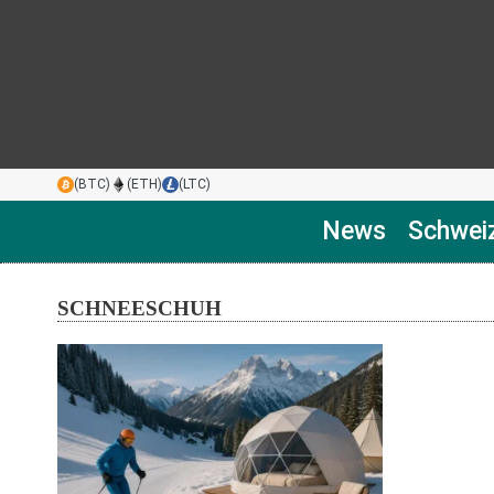
(BTC)
(ETH)
(LTC)
News
Schwei
SCHNEESCHUH