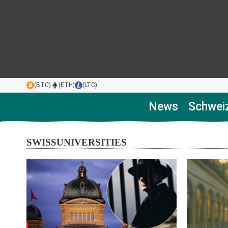
(BTC)
(ETH)
(LTC)
News
Schwei
SWISSUNIVERSITIES