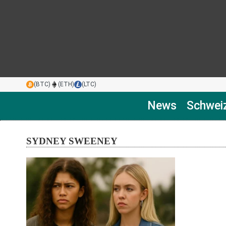
(BTC)
(ETH)
(LTC)
News
Schwei
SYDNEY SWEENEY