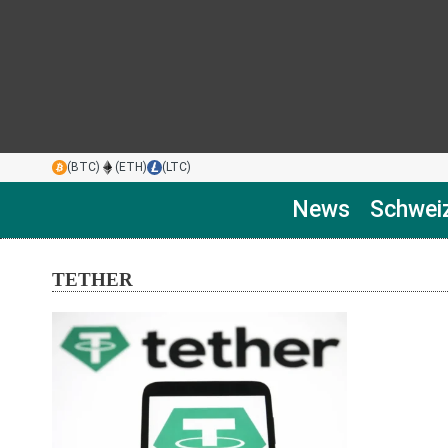
(BTC)
(ETH)
(LTC)
News
Schwei
TETHER