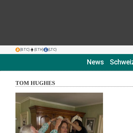
(BTC)
(ETH)
(LTC)
News
Schwei
TOM HUGHES