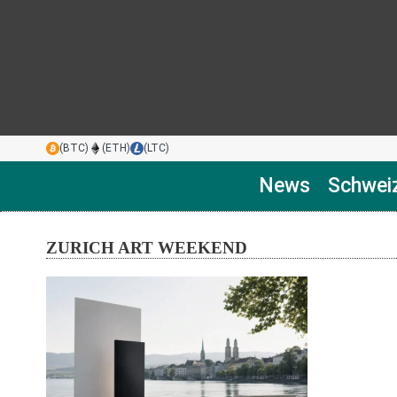
(BTC)
(ETH)
(LTC)
News
Schwei
ZURICH ART WEEKEND