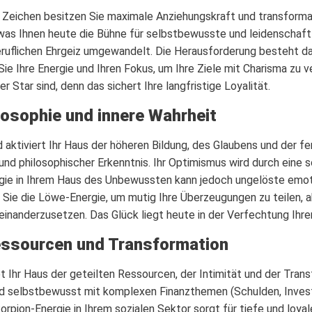
m Zeichen besitzen Sie maximale Anziehungskraft und transforma
 was Ihnen heute die Bühne für selbstbewusste und leidenschaftli
eruflichen Ehrgeiz umgewandelt. Die Herausforderung besteht dar
ie Ihre Energie und Ihren Fokus, um Ihre Ziele mit Charisma zu v
 Star sind, denn das sichert Ihre langfristige Loyalität.
losophie und innere Wahrheit
ktiviert Ihr Haus der höheren Bildung, des Glaubens und der fer
und philosophischer Erkenntnis. Ihr Optimismus wird durch eine
ergie in Ihrem Haus des Unbewussten kann jedoch ungelöste emot
Sie die Löwe-Energie, um mutig Ihre Überzeugungen zu teilen, ab
seinanderzusetzen. Das Glück liegt heute in der Verfechtung Ihre
essourcen und Transformation
Ihr Haus der geteilten Ressourcen, der Intimität und der Transf
und selbstbewusst mit komplexen Finanzthemen (Schulden, Invest
orpion-Energie in Ihrem sozialen Sektor sorgt für tiefe und loy