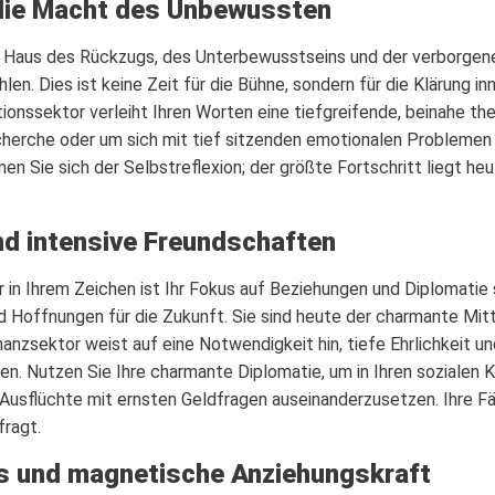
die Macht des Unbewussten
r Haus des Rückzugs, des Unterbewusstseins und der verborgene
n. Dies ist keine Zeit für die Bühne, sondern für die Klärung in
onssektor verleiht Ihren Worten eine tiefgreifende, beinahe th
echerche oder um sich mit tief sitzenden emotionalen Probleme
n Sie sich der Selbstreflexion; der größte Fortschritt liegt he
nd intensive Freundschaften
in Ihrem Zeichen ist Ihr Fokus auf Beziehungen und Diplomatie
Hoffnungen für die Zukunft. Sie sind heute der charmante Mitte
inanzsektor weist auf eine Notwendigkeit hin, tiefe Ehrlichkeit 
en. Nutzen Sie Ihre charmante Diplomatie, um in Ihren sozialen K
e Ausflüchte mit ernsten Geldfragen auseinanderzusetzen. Ihre F
fragt.
us und magnetische Anziehungskraft