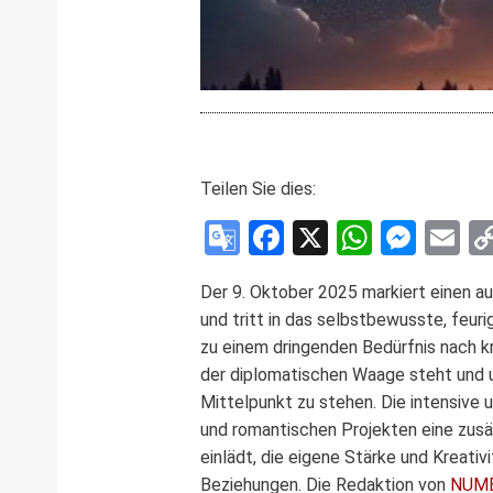
Teilen Sie dies:
Google
Facebook
X
WhatsA
Mess
E
Translate
Der 9. Oktober 2025 markiert einen 
und tritt in das selbstbewusste, feur
zu einem dringenden Bedürfnis nach k
der diplomatischen Waage steht und u
Mittelpunkt zu stehen. Die intensive 
und romantischen Projekten eine zusät
einlädt, die eigene Stärke und Kreat
Beziehungen. Die Redaktion von
NUME