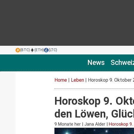
(BTC)
(ETH)
(LTC)
News
Schwei
Home
|
Leben
|
Horoskop 9. Oktober 
Horoskop 9. Okt
den Löwen, Glüc
9 Monate her
|
Jana Alder
|
Horoskop 9.