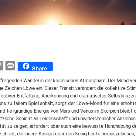
pp
enger
mail
Copy
Print
Share
Link
aufregenden Wandel in der kosmischen Atmosphäre: Der Mond ve
ige Zeichen Löwe ein. Dieser Transit verändert die kollektive St
reativer Entfaltung, Anerkennung und dramatischer Selbstinszeni
ns zu fairem Spiel anhält, sorgt der Löwe-Mond für eine erhöh
und tiefgründige Energie von Mars und Venus im Skorpion bleibt d
zliche Schicht an Leidenschaft und unwiderstehlicher Anziehungs
ivität zu zeigen, erfordert aber auch eine bewusste Handhabung
.ch
rät, die innere Königin oder den König heute herauszulassen,