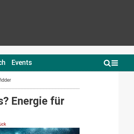
ch
Events
Widder
? Energie für
ück