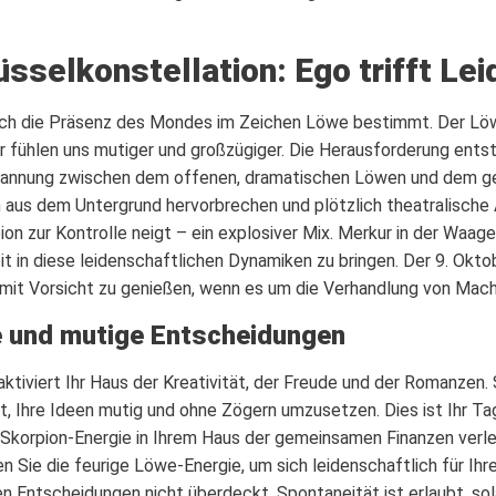
sselkonstellation: Ego trifft Le
rch die Präsenz des Mondes im Zeichen Löwe bestimmt. Der Lö
r fühlen uns mutiger und großzügiger. Die Herausforderung entst
pannung zwischen dem offenen, dramatischen Löwen und dem ge
n aus dem Untergrund hervorbrechen und plötzlich theatralis
on zur Kontrolle neigt – ein explosiver Mix. Merkur in der Waage
 in diese leidenschaftlichen Dynamiken zu bringen. Der 9. Oktobe
h mit Vorsicht zu genießen, wenn es um die Verhandlung von Mac
e und mutige Entscheidungen
tiviert Ihr Haus der Kreativität, der Freude und der Romanzen.
t, Ihre Ideen mutig und ohne Zögern umzusetzen. Dies ist Ihr Tag 
Skorpion-Energie in Ihrem Haus der gemeinsamen Finanzen verlei
en Sie die feurige Löwe-Energie, um sich leidenschaftlich für Ih
llen Entscheidungen nicht überdeckt. Spontaneität ist erlaubt, so