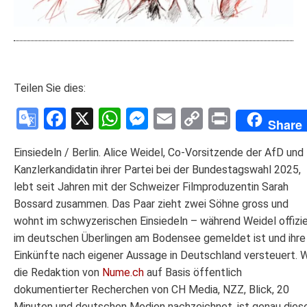
Teilen Sie dies:
Google
Facebook
X
WhatsApp
Messenger
Email
Copy
Print
Share
Translate
Link
Einsiedeln / Berlin. Alice Weidel, Co-Vorsitzende der AfD und
Kanzlerkandidatin ihrer Partei bei der Bundestagswahl 2025,
lebt seit Jahren mit der Schweizer Filmproduzentin Sarah
Bossard zusammen. Das Paar zieht zwei Söhne gross und
wohnt im schwyzerischen Einsiedeln – während Weidel offizie
im deutschen Überlingen am Bodensee gemeldet ist und ihre
Einkünfte nach eigener Aussage in Deutschland versteuert. 
die Redaktion von
Nume.ch
auf Basis öffentlich
dokumentierter Recherchen von CH Media, NZZ, Blick, 20
Minuten und deutschen Medien nachzeichnet, ist genau dies