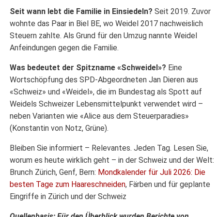
Seit wann lebt die Familie in Einsiedeln?
Seit 2019. Zuvor
wohnte das Paar in Biel BE, wo Weidel 2017 nachweislich
Steuern zahlte. Als Grund für den Umzug nannte Weidel
Anfeindungen gegen die Familie.
Was bedeutet der Spitzname «Schweidel»?
Eine
Wortschöpfung des SPD-Abgeordneten Jan Dieren aus
«Schweiz» und «Weidel», die im Bundestag als Spott auf
Weidels Schweizer Lebensmittelpunkt verwendet wird –
neben Varianten wie «Alice aus dem Steuerparadies»
(Konstantin von Notz, Grüne).
Bleiben Sie informiert – Relevantes. Jeden Tag. Lesen Sie,
worum es heute wirklich geht – in der Schweiz und der Welt:
Brunch Zürich, Genf, Bern:
Mondkalender für Juli 2026: Die
besten Tage zum Haareschneiden
, Färben und für geplante
Eingriffe in Zürich und der Schweiz
Quellenbasis: Für den Überblick wurden Berichte von