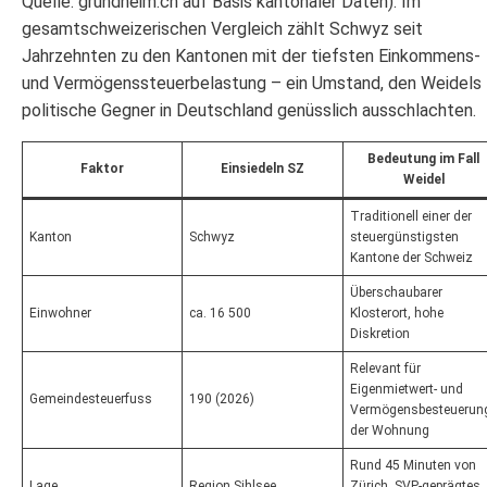
Quelle: grundheim.ch auf Basis kantonaler Daten). Im
gesamtschweizerischen Vergleich zählt Schwyz seit
Jahrzehnten zu den Kantonen mit der tiefsten Einkommens-
und Vermögenssteuerbelastung – ein Umstand, den Weidels
politische Gegner in Deutschland genüsslich ausschlachten.
Bedeutung im Fall
Faktor
Einsiedeln SZ
Weidel
Traditionell einer der
Kanton
Schwyz
steuergünstigsten
Kantone der Schweiz
Überschaubarer
Einwohner
ca. 16 500
Klosterort, hohe
Diskretion
Relevant für
Eigenmietwert- und
Gemeindesteuerfuss
190 (2026)
Vermögensbesteuerun
der Wohnung
Rund 45 Minuten von
Lage
Region Sihlsee
Zürich, SVP-geprägtes