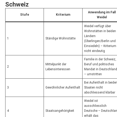
Schweiz
Anwendung im Fall
Stufe
Kriterium
Weidel
Weidel verfügt über
Wohnstätten in beiden
Ländern
1
Ständige Wohnstätte
(Überlingen/Berlin und
Einsiedeln) – Kriterium
nicht eindeutig
Familie in der Schweiz,
Mittelpunkt der
Beruf und politisches
2
Lebensinteressen
Mandat in Deutschlan
– umstritten
Bei Aufenthalt in beide
3
Gewöhnlicher Aufenthalt
Staaten nicht
abschliessend klärbar
Weidel ist
ausschliesslich
4
Staatsangehörigkeit
Deutsche – Deutschla
erhält das