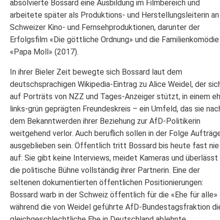
absolvierte Bossard eine Ausbildung im Filmbereich und
arbeitete später als Produktions- und Herstellungsleiterin an
Schweizer Kino- und Fernsehproduktionen, darunter der
Erfolgsfilm «Die göttliche Ordnung» und die Familienkomödie
«Papa Moll» (2017).
In ihrer Bieler Zeit bewegte sich Bossard laut dem
deutschsprachigen Wikipedia-Eintrag zu Alice Weidel, der sic
auf Porträts von NZZ und Tages-Anzeiger stützt, in einem e
links-grün geprägten Freundeskreis – ein Umfeld, das sie nac
dem Bekanntwerden ihrer Beziehung zur AfD-Politikerin
weitgehend verlor. Auch beruflich sollen in der Folge Aufträg
ausgeblieben sein. Öffentlich tritt Bossard bis heute fast nie
auf: Sie gibt keine Interviews, meidet Kameras und überlässt
die politische Bühne vollständig ihrer Partnerin. Eine der
seltenen dokumentierten öffentlichen Positionierungen:
Bossard warb in der Schweiz öffentlich für die «Ehe für alle»
während die von Weidel geführte AfD-Bundestagsfraktion di
gleichgeschlechtliche Ehe in Deutschland ablehnte.