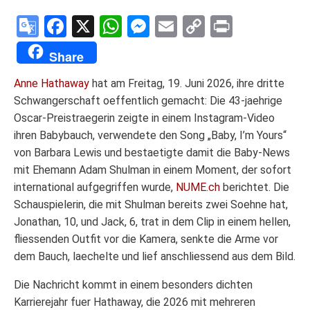
Google
Facebook
X
WhatsApp
Messenger
Email
Copy
Print
Translate
Link
Share
Anne Hathaway
hat am Freitag, 19. Juni 2026, ihre dritte
Schwangerschaft oeffentlich gemacht: Die 43-jaehrige
Oscar-Preistraegerin zeigte in einem Instagram-Video
ihren Babybauch, verwendete den Song „Baby, I’m Yours“
von Barbara Lewis und bestaetigte damit die Baby-News
mit Ehemann Adam Shulman in einem Moment, der sofort
international aufgegriffen wurde,
NUME.ch
berichtet. Die
Schauspielerin, die mit Shulman bereits zwei Soehne hat,
Jonathan, 10, und Jack, 6, trat in dem Clip in einem hellen,
fliessenden Outfit vor die Kamera, senkte die Arme vor
dem Bauch, laechelte und lief anschliessend aus dem Bild.
Die Nachricht kommt in einem besonders dichten
Karrierejahr fuer Hathaway, die 2026 mit mehreren