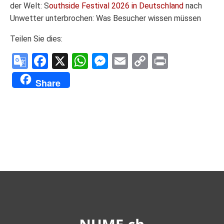
der Welt: S
outhside Festival 2026 in Deutschland
nach
Unwetter unterbrochen: Was Besucher wissen müssen
Teilen Sie dies:
Google
Facebook
X
WhatsApp
Messenger
Email
Copy
Print
Translate
Link
Share