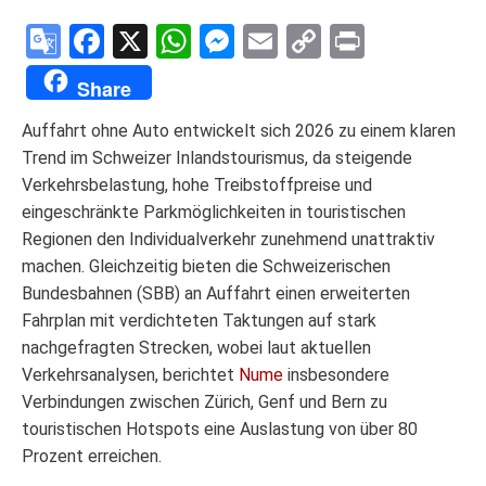
Google
Facebook
X
WhatsApp
Messenger
Email
Copy
Print
Translate
Link
Share
Auffahrt ohne Auto entwickelt sich 2026 zu einem klaren
Trend im Schweizer Inlandstourismus, da steigende
Verkehrsbelastung, hohe Treibstoffpreise und
eingeschränkte Parkmöglichkeiten in touristischen
Regionen den Individualverkehr zunehmend unattraktiv
machen. Gleichzeitig bieten die Schweizerischen
Bundesbahnen (SBB) an Auffahrt einen erweiterten
Fahrplan mit verdichteten Taktungen auf stark
nachgefragten Strecken, wobei laut aktuellen
Verkehrsanalysen, berichtet
Nume
insbesondere
Verbindungen zwischen Zürich, Genf und Bern zu
touristischen Hotspots eine Auslastung von über 80
Prozent erreichen.