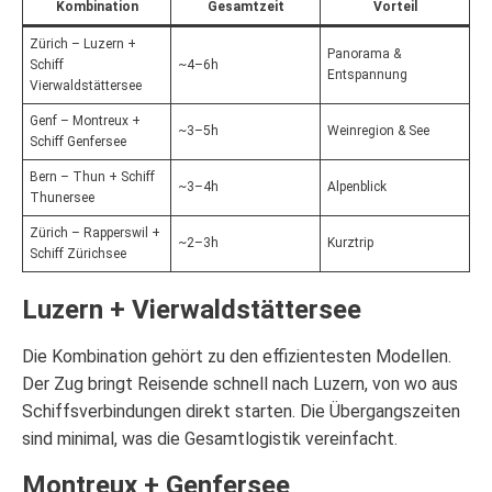
Kombination
Gesamtzeit
Vorteil
Zürich – Luzern +
Panorama &
Schiff
~4–6h
Entspannung
Vierwaldstättersee
Genf – Montreux +
~3–5h
Weinregion & See
Schiff Genfersee
Bern – Thun + Schiff
~3–4h
Alpenblick
Thunersee
Zürich – Rapperswil +
~2–3h
Kurztrip
Schiff Zürichsee
Luzern + Vierwaldstättersee
Die Kombination gehört zu den effizientesten Modellen.
Der Zug bringt Reisende schnell nach Luzern, von wo aus
Schiffsverbindungen direkt starten. Die Übergangszeiten
sind minimal, was die Gesamtlogistik vereinfacht.
Montreux + Genfersee