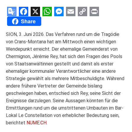
Google
Facebook
X
WhatsApp
Messenger
Email
Copy
Print
Share
Translate
Link
SION, 3. Juni 2026. Das Verfahren rund um die Tragödie
von Crans-Montana hat am Mittwoch einen wichtigen
Wendepunkt erreicht. Der ehemalige Gemeinderat von
Chermignon, Jérémie Rey, hat sich den Fragen des Pools
von Staatsanwältinnen gestellt und damit als erster
ehemaliger kommunaler Verantwortlicher eine andere
Strategie gewählt als mehrere Mitbeschuldigte. Während
andere frühere Vertreter der Gemeinde bislang
geschwiegen haben, entschied sich Rey, seine Sicht der
Ereignisse darzulegen. Seine Aussagen könnten für die
Ermittlungen rund um die umstrittenen Umbauten im Bar-
Lokal Le Constellation von erheblicher Bedeutung sein,
berichtet
NUME.CH
.