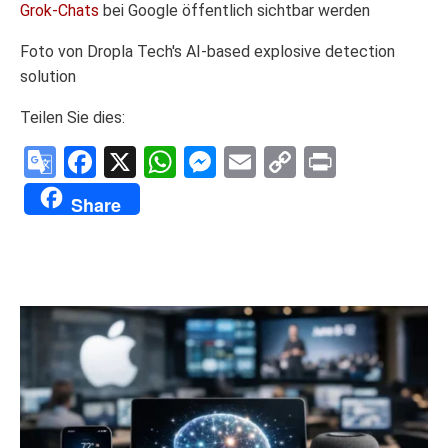
Grok-Chats
bei Google öffentlich sichtbar werden
Foto von Dropla Tech's AI-based explosive detection
solution
Teilen Sie dies:
Google
Facebook
X
WhatsApp
Messenger
Email
Copy
Print
Translate
Link
Share