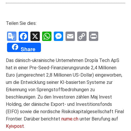
Teilen Sie dies:
Google
Facebook
X
WhatsApp
Messenger
Email
Copy
Print
Translate
Link
Share
Das dänisch-ukrainische Unternehmen Dropla Tech ApS
hat in einer Pre-Seed-Finanzierungsrunde 2,4 Millionen
Euro (umgerechnet 2,8 Millionen US-Dollar) eingeworben,
um die Entwicklung seiner KI-basierten Systeme zur
Erkennung von Sprengstoffbedrohungen zu
beschleunigen. Zu den Investoren zählen Maj Invest
Holding, der dänische Export- und Investitionsfonds
(EIFO) sowie die nordische Risikokapitalgesellschaft Final
Frontier. Darüber berichtet
nume.ch
unter Berufung auf
Kyivpost
.