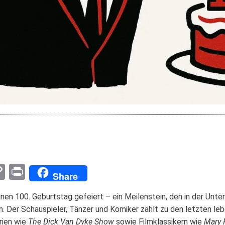
pp
enger
mail
Copy
Print
Share
Link
nen 100. Geburtstag gefeiert – ein Meilenstein, den in der Unte
. Der Schauspieler, Tänzer und Komiker zählt zu den letzten le
rien wie
The Dick Van Dyke Show
sowie Filmklassikern wie
Mary 