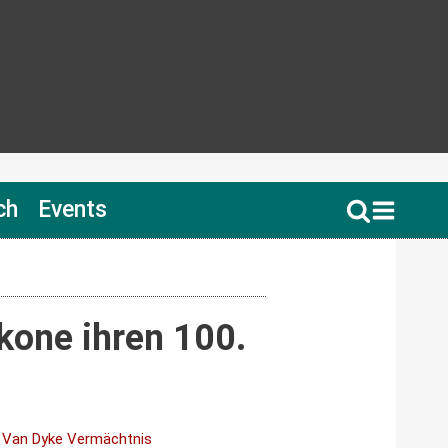
ch
Events
kone ihren 100.
 Van Dyke Vermächtnis