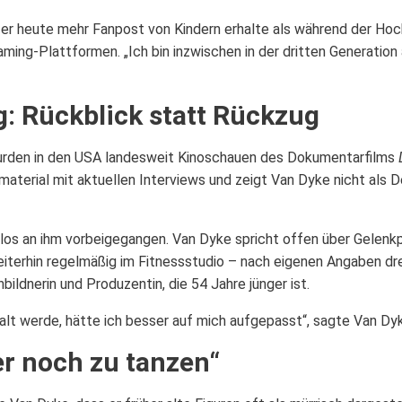
er heute mehr Fanpost von Kindern erhalte als während der Hoch
aming-Plattformen. „Ich bin inzwischen in der dritten Generatio
g: Rückblick statt Rückzug
wurden in den USA landesweit Kinoschauen des Dokumentarfilms
vmaterial mit aktuellen Interviews und zeigt Van Dyke nicht als 
purlos an ihm vorbeigegangen. Van Dyke spricht offen über Gele
weiterhin regelmäßig im Fitnessstudio – nach eigenen Angaben dr
bildnerin und Produzentin, die 54 Jahre jünger ist.
 alt werde, hätte ich besser auf mich aufgepasst“, sagte Van 
r noch zu tanzen“