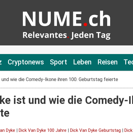
z
Cryptonews
Sport
Leben
Reisen
Te
 und wie die Comedy-Ikone ihren 100. Geburtstag feierte
ke ist und wie die Comedy-I
te
Van Dyke
|
Dick Van Dyke 100 Jahre
|
Dick Van Dyke Geburtstag
|
Dick