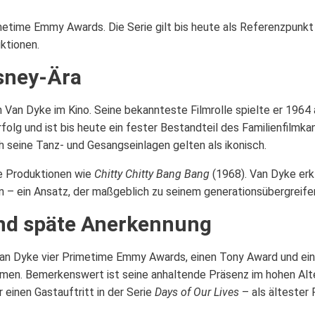
rimetime Emmy Awards. Die Serie gilt bis heute als Referenzpu
ktionen.
sney-Ära
h Van Dyke im Kino. Seine bekannteste Filmrolle spielte er 1964 
rfolg und ist bis heute ein fester Bestandteil des Familienfil
ch seine Tanz- und Gesangseinlagen gelten als ikonisch.
he Produktionen wie
Chitty Chitty Bang Bang
(1968). Van Dyke erk
en – ein Ansatz, der maßgeblich zu seinem generationsübergreife
nd späte Anerkennung
k Van Dyke vier Primetime Emmy Awards, einen Tony Award und e
men. Bemerkenswert ist seine anhaltende Präsenz im hohen Alte
einen Gastauftritt in der Serie
Days of Our Lives
– als ältester 