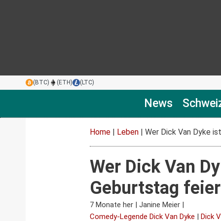
(BTC)
(ETH)
(LTC)
News
Schwei
Home
|
Leben
|
Wer Dick Van Dyke ist
Wer Dick Van Dy
Geburtstag feier
7 Monate her
|
Janine Meier
|
Comedy-Legende Dick Van Dyke
|
Dick 