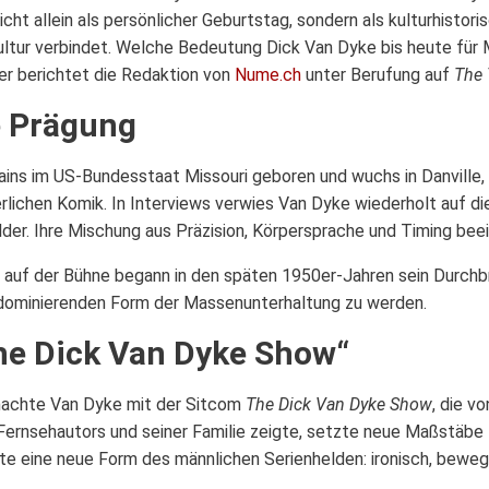
icht allein als persönlicher Geburtstag, sondern als kulturhistor
ltur verbindet. Welche Bedeutung Dick Van Dyke bis heute für 
er berichtet die Redaktion von
Nume.ch
unter Berufung auf
The
e Prägung
ns im US-Bundesstaat Missouri geboren und wuchs in Danville, Ill
erlichen Komik. In Interviews verwies Van Dyke wiederholt auf 
lder. Ihre Mischung aus Präzision, Körpersprache und Timing beein
 auf der Bühne begann in den späten 1950er-Jahren sein Durchbru
 dominierenden Form der Massenunterhaltung zu werden.
he Dick Van Dyke Show“
machte Van Dyke mit der Sitcom
The Dick Van Dyke Show
, die v
s Fernsehautors und seiner Familie zeigte, setzte neue Maßstäbe 
e eine neue Form des männlichen Serienhelden: ironisch, bewegli