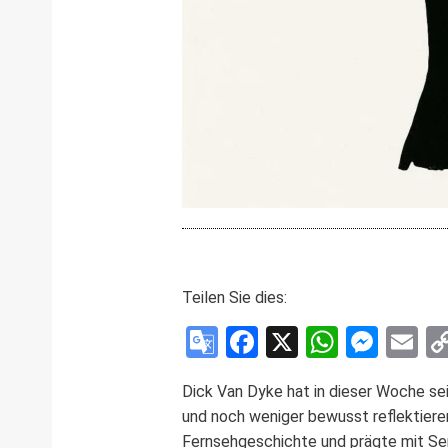
Teilen Sie dies:
Google
Facebook
X
WhatsA
Mess
E
Translate
Dick Van Dyke hat in dieser Woche sei
und noch weniger bewusst reflektieren
Fernsehgeschichte und prägte mit Se