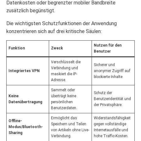
Datenkosten oder begrenzter mobiler Bandbreite
zusätzlich begünstigt.
Die wichtigsten Schutzfunktionen der Anwendung
konzentrieren sich auf drei kritische Säulen:
Nutzen für den
Funktion
Zweck
Benutzer
Verschlüsselt die
Sicherer und
Verbindung und
Integriertes VPN
anonymer Zugriff auf
maskiert die IP-
blockierte Inhalte.
Adresse.
Sammelt oder
Schutz der
Keine
überträgt keine
Benutzeridentität und
Datenübertragung
persönlichen
der Privatsphäre.
Benutzerdaten.
Ermöglicht das
Widerstandsfähigkeit
Offline-
Speichern und Teilen
gegen vollständige
Modus/Bluetooth-
von Artikeln ohne Live-
Internetausfälle und
Sharing
Verbindung.
hohe Traffic-Kosten.