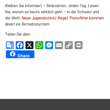
Bleiben Sie informiert – Relevantes. Jeden Tag. Lesen
Sie, worum es heute wirklich geht – in der Schweiz und
der Welt:
Neue Jugendschutz-Regel: Pornofilter kommen
direkt ins Betriebssystem
Teilen Sie dies:
Google
Facebook
X
WhatsApp
Messenger
Email
Copy
Print
Translate
Link
Share