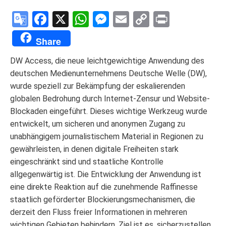
Google
Facebook
X
WhatsApp
Messenger
Email
Copy
Print
Translate
Link
Share
DW Access, die neue leichtgewichtige Anwendung des
deutschen Medienunternehmens Deutsche Welle (DW),
wurde speziell zur Bekämpfung der eskalierenden
globalen Bedrohung durch Internet-Zensur und Website-
Blockaden eingeführt. Dieses wichtige Werkzeug wurde
entwickelt, um sicheren und anonymen Zugang zu
unabhängigem journalistischem Material in Regionen zu
gewährleisten, in denen digitale Freiheiten stark
eingeschränkt sind und staatliche Kontrolle
allgegenwärtig ist. Die Entwicklung der Anwendung ist
eine direkte Reaktion auf die zunehmende Raffinesse
staatlich geförderter Blockierungsmechanismen, die
derzeit den Fluss freier Informationen in mehreren
wichtigen Gebieten behindern. Ziel ist es, sicherzustellen,