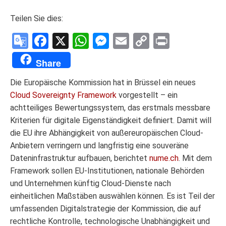
Teilen Sie dies:
Google
Facebook
X
WhatsApp
Messenger
Email
Copy
Print
Translate
Link
Share
Die Europäische Kommission hat in Brüssel ein neues
Cloud Sovereignty Framework
vorgestellt – ein
achtteiliges Bewertungssystem, das erstmals messbare
Kriterien für digitale Eigenständigkeit definiert. Damit will
die EU ihre Abhängigkeit von außereuropäischen Cloud-
Anbietern verringern und langfristig eine souveräne
Dateninfrastruktur aufbauen, berichtet
nume.ch
. Mit dem
Framework sollen EU-Institutionen, nationale Behörden
und Unternehmen künftig Cloud-Dienste nach
einheitlichen Maßstäben auswählen können. Es ist Teil der
umfassenden Digitalstrategie der Kommission, die auf
rechtliche Kontrolle, technologische Unabhängigkeit und