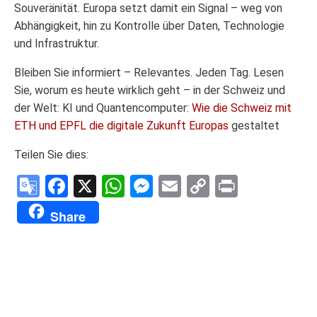
Souveränität. Europa setzt damit ein Signal – weg von
Abhängigkeit, hin zu Kontrolle über Daten, Technologie
und Infrastruktur.
Bleiben Sie informiert – Relevantes. Jeden Tag. Lesen
Sie, worum es heute wirklich geht – in der Schweiz und
der Welt: KI und Quantencomputer:
Wie die Schweiz mit
ETH und EPFL die digitale Zukunft Europas
gestaltet
Teilen Sie dies:
Google
Facebook
X
WhatsApp
Messenger
Email
Copy
Print
Translate
Link
Share