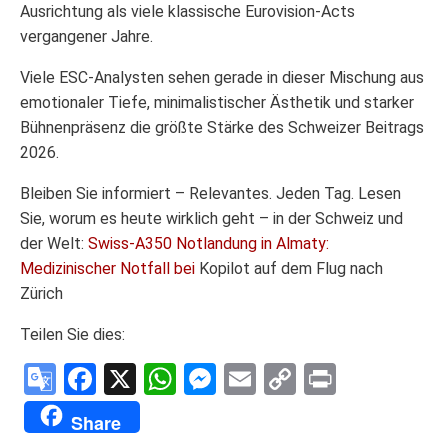
Ausrichtung als viele klassische Eurovision-Acts
vergangener Jahre.
Viele ESC-Analysten sehen gerade in dieser Mischung aus
emotionaler Tiefe, minimalistischer Ästhetik und starker
Bühnenpräsenz die größte Stärke des Schweizer Beitrags
2026.
Bleiben Sie informiert – Relevantes. Jeden Tag. Lesen
Sie, worum es heute wirklich geht – in der Schweiz und
der Welt:
Swiss-A350 Notlandung in Almaty:
Medizinischer Notfall bei
Kopilot auf dem Flug nach
Zürich
Teilen Sie dies:
Google
Facebook
X
WhatsApp
Messenger
Email
Copy
Print
Translate
Link
Share