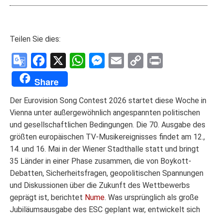
Teilen Sie dies:
Google
Facebook
X
WhatsApp
Messenger
Email
Copy
Print
Translate
Link
Share
Der Eurovision Song Contest 2026 startet diese Woche in
Vienna unter außergewöhnlich angespannten politischen
und gesellschaftlichen Bedingungen. Die 70. Ausgabe des
größten europäischen TV-Musikereignisses findet am 12.,
14. und 16. Mai in der Wiener Stadthalle statt und bringt
35 Länder in einer Phase zusammen, die von Boykott-
Debatten, Sicherheitsfragen, geopolitischen Spannungen
und Diskussionen über die Zukunft des Wettbewerbs
geprägt ist, berichtet
Nume
. Was ursprünglich als große
Jubiläumsausgabe des ESC geplant war, entwickelt sich