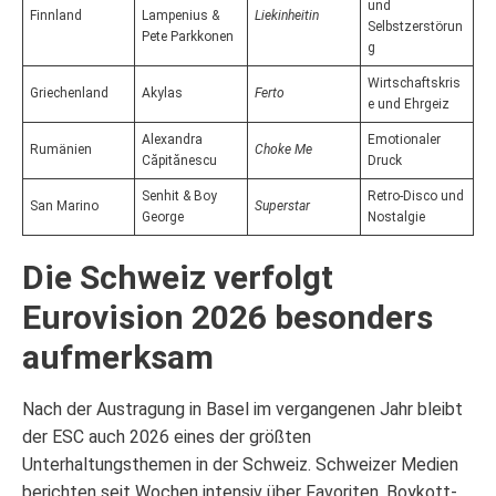
und
Finnland
Lampenius &
Liekinheitin
Selbstzerstörun
Pete Parkkonen
g
Wirtschaftskris
Griechenland
Akylas
Ferto
e und Ehrgeiz
Alexandra
Emotionaler
Rumänien
Choke Me
Căpitănescu
Druck
Senhit & Boy
Retro-Disco und
San Marino
Superstar
George
Nostalgie
Die Schweiz verfolgt
Eurovision 2026 besonders
aufmerksam
Nach der Austragung in Basel im vergangenen Jahr bleibt
der ESC auch 2026 eines der größten
Unterhaltungsthemen in der Schweiz. Schweizer Medien
berichten seit Wochen intensiv über Favoriten, Boykott-