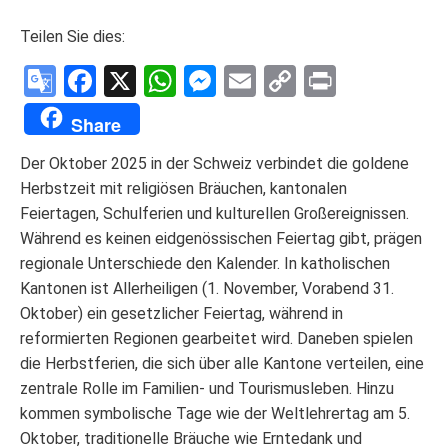
Teilen Sie dies:
Google
Facebook
X
WhatsApp
Messenger
Email
Copy
Print
Translate
Link
Share
Der Oktober 2025 in der Schweiz verbindet die goldene
Herbstzeit mit religiösen Bräuchen, kantonalen
Feiertagen, Schulferien und kulturellen Großereignissen.
Während es keinen eidgenössischen Feiertag gibt, prägen
regionale Unterschiede den Kalender. In katholischen
Kantonen ist Allerheiligen (1. November, Vorabend 31.
Oktober) ein gesetzlicher Feiertag, während in
reformierten Regionen gearbeitet wird. Daneben spielen
die Herbstferien, die sich über alle Kantone verteilen, eine
zentrale Rolle im Familien- und Tourismusleben. Hinzu
kommen symbolische Tage wie der Weltlehrertag am 5.
Oktober, traditionelle Bräuche wie Erntedank und