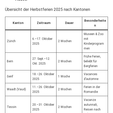
Übersicht der Herbstferien 2025 nach Kantonen
Besonderheite
Kanton
Zeitraum
Dauer
n
Museen & Zoo
6.–17. Oktober
mit
Zürich
2 Wochen
2025
Kinderprogram
men
Frühe Ferien,
27. Sept.–12.
Bern
2 Wochen
beliebt für
Okt. 2025
Bergferien
18.–26. Oktober
Vacances
Genf
1 Woche
2025
d’automne
11.–26. Oktober
Ferien in der
Waadt (Vaud)
2 Wochen
2025
Romandie
Vacanze
20.–31. Oktober
autunnali,
Tessin
2 Wochen
2025
Reisen nach