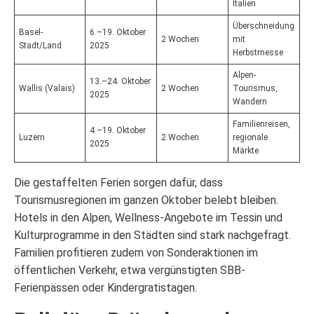
Italien
Überschneidung
Basel-
6.–19. Oktober
2 Wochen
mit
Stadt/Land
2025
Herbstmesse
Alpen-
13.–24. Oktober
Wallis (Valais)
2 Wochen
Tourismus,
2025
Wandern
Familienreisen,
4.–19. Oktober
Luzern
2 Wochen
regionale
2025
Märkte
Die gestaffelten Ferien sorgen dafür, dass
Tourismusregionen im ganzen Oktober belebt bleiben.
Hotels in den Alpen, Wellness-Angebote im Tessin und
Kulturprogramme in den Städten sind stark nachgefragt.
Familien profitieren zudem von Sonderaktionen im
öffentlichen Verkehr, etwa vergünstigten SBB-
Ferienpässen oder Kindergratistagen.