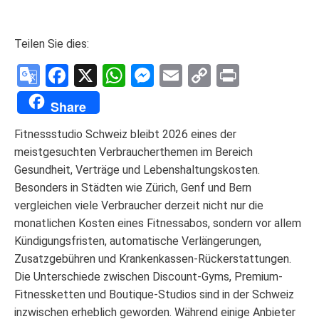
Teilen Sie dies:
Google
Facebook
X
WhatsApp
Messenger
Email
Copy
Print
Translate
Link
Share
Fitnessstudio Schweiz bleibt 2026 eines der
meistgesuchten Verbraucherthemen im Bereich
Gesundheit, Verträge und Lebenshaltungskosten.
Besonders in Städten wie Zürich, Genf und Bern
vergleichen viele Verbraucher derzeit nicht nur die
monatlichen Kosten eines Fitnessabos, sondern vor allem
Kündigungsfristen, automatische Verlängerungen,
Zusatzgebühren und Krankenkassen-Rückerstattungen.
Die Unterschiede zwischen Discount-Gyms, Premium-
Fitnessketten und Boutique-Studios sind in der Schweiz
inzwischen erheblich geworden. Während einige Anbieter