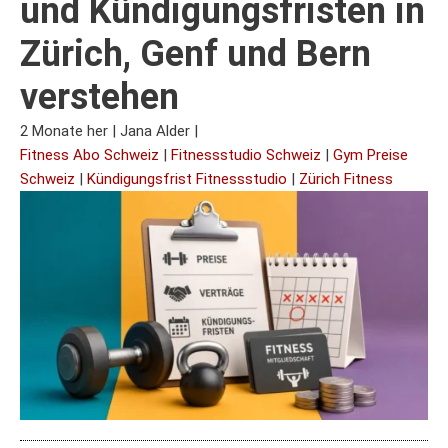
und Kündigungsfristen in
Zürich, Genf und Bern
verstehen
2 Monate her
|
Jana Alder
|
Fitness Abo Schweiz
|
Fitnessstudio Schweiz
|
Gym Preise
Schweiz
|
Kündigungsfrist Fitnessstudio
|
Zürich Fitness