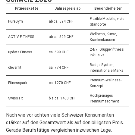
Fitnesskette
Jahrespreis ab
Besonderheiten
Flexible Modelle, viele
PureGym
ab ca. 594 CHF
Standorte
Wellness, Kurse,
ACTIV FITNESS
ab ca. 599 CHF
Krankenkassen
24/7, Gruppenfitness
update Fitness
ca. 699 CHF
inklusive
Badge-System,
clever fit
ca. 774 CHF
internationale Marke
Premium-Wellness-
Fitnesspark
ca. 1270 CHF
Konzept
Hochpreisiges
Swiss Fit
bis ca. 1400 CHF
Premiumsegment
Nach wie vor achten viele Schweizer Konsumenten
stärker auf den Gesamtwert als auf den billigsten Preis.
Gerade Berufstätige vergleichen inzwischen Lage,