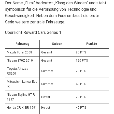
Der Name „Furai“ bedeutet „Klang des Windes“ und steht
symbolisch für die Verbindung von Technologie und
Geschwindigkeit. Neben dem Furai umfasst die erste
Serie weitere zentrale Fahrzeuge:
Übersicht Reward Cars Series 1
Fahrzeug
Saison
Punkte
Mazda Furai 2008
Gesamt
80 PTS
Nissan 370Z 2010
Gesamt
120 PTS
Toyota Altezza
Sommer
20 PTS
RS200
Mitsubishi Lancer Evo
Sommer
40 PTS
IX
Nissan Skyline GT-R
Herbst
20 PTS
1997
Honda CR-X SiR 1991
Herbst
40 PTS