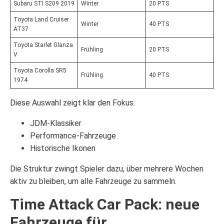
Subaru STI S209 2019
Winter
20 PTS
Toyota Land Cruiser
Winter
40 PTS
AT37
Toyota Starlet Glanza
Frühling
20 PTS
V
Toyota Corolla SR5
Frühling
40 PTS
1974
Diese Auswahl zeigt klar den Fokus:
JDM-Klassiker
Performance-Fahrzeuge
Historische Ikonen
Die Struktur zwingt Spieler dazu, über mehrere Wochen
aktiv zu bleiben, um alle Fahrzeuge zu sammeln.
Time Attack Car Pack: neue
Fahrzeuge für