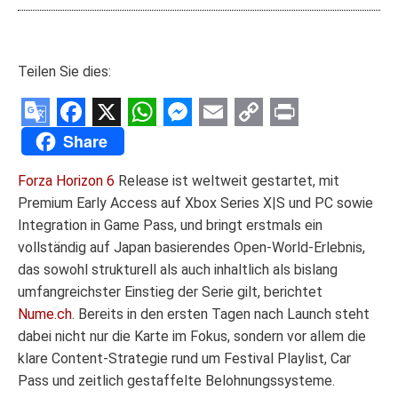
Teilen Sie dies:
Google
Facebook
X
WhatsApp
Messenger
Email
Copy
Print
Share
Translate
Link
Forza Horizon 6
Release ist weltweit gestartet, mit
Premium Early Access auf Xbox Series X|S und PC sowie
Integration in Game Pass, und bringt erstmals ein
vollständig auf Japan basierendes Open-World-Erlebnis,
das sowohl strukturell als auch inhaltlich als bislang
umfangreichster Einstieg der Serie gilt, berichtet
Nume.ch
. Bereits in den ersten Tagen nach Launch steht
dabei nicht nur die Karte im Fokus, sondern vor allem die
klare Content-Strategie rund um Festival Playlist, Car
Pass und zeitlich gestaffelte Belohnungssysteme.