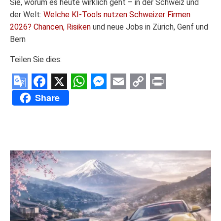
Sie, worum es heute wirklich geht – in der Schweiz und
der Welt:
Welche KI-Tools nutzen Schweizer Firmen
2026? Chancen, Risiken
und neue Jobs in Zürich, Genf und
Bern
Teilen Sie dies:
Google
Facebook
X
WhatsApp
Messenger
Email
Copy
Print
Share
Translate
Link