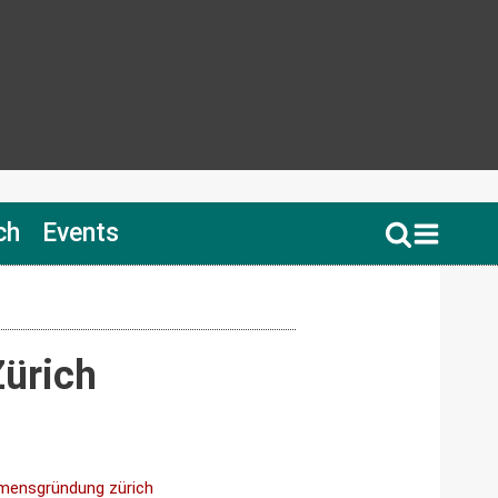
ch
Events
Zürich
mensgründung zürich