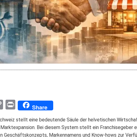
pp
enger
mail
Copy
Print
Share
Link
hweiz stellt eine bedeutende Säule der helvetischen Wirtschaf
r Marktexpansion. Bei diesem System stellt ein Franchisegeber
en Geschäftskonzepts, Markennamens und Know-hows zur Verfügu