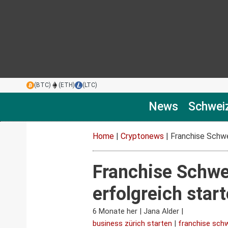
(BTC)
(ETH)
(LTC)
News
Schwei
Home
|
Cryptonews
|
Franchise Schwei
Franchise Schwei
erfolgreich star
6 Monate her
|
Jana Alder
|
business zürich starten
|
franchise sch