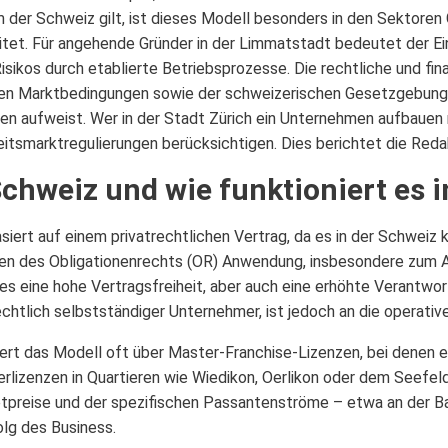
m der Schweiz gilt, ist dieses Modell besonders in den Sektoren
eitet. Für angehende Gründer in der Limmatstadt bedeutet der Ei
ikos durch etablierte Betriebsprozesse. Die rechtliche und fin
alen Marktbedingungen sowie der schweizerischen Gesetzgebung,
ten aufweist. Wer in der Stadt Zürich ein Unternehmen aufbaue
eitsmarktregulierungen berücksichtigen. Dies berichtet die Red
chweiz und wie funktioniert es i
ert auf einem privatrechtlichen Vertrag, da es in der Schweiz 
en des Obligationenrechts (OR) Anwendung, insbesondere zum A
ies eine hohe Vertragsfreiheit, aber auch eine erhöhte Verantwor
rechtlich selbstständiger Unternehmer, ist jedoch an die operati
iert das Modell oft über Master-Franchise-Lizenzen, bei denen ei
lizenzen in Quartieren wie Wiedikon, Oerlikon oder dem Seefeld 
etpreise und der spezifischen Passantenströme – etwa an der B
olg des Business.