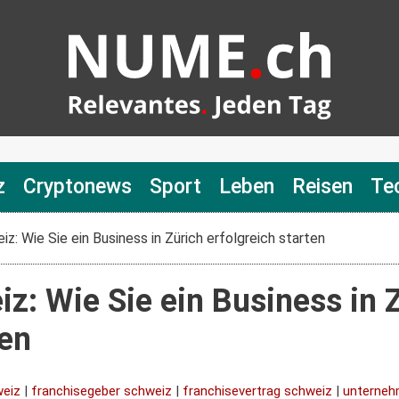
z
Cryptonews
Sport
Leben
Reisen
Te
z: Wie Sie ein Business in Zürich erfolgreich starten
z: Wie Sie ein Business in 
ten
weiz
|
franchisegeber schweiz
|
franchisevertrag schweiz
|
unterneh