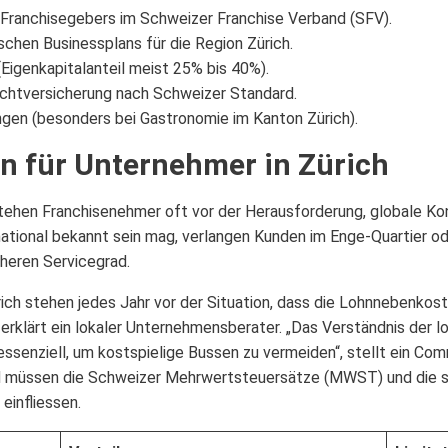
 Franchisegebers im Schweizer Franchise Verband (SFV).
schen Businessplans für die Region Zürich.
(Eigenkapitalanteil meist 25% bis 40%).
ichtversicherung nach Schweizer Standard.
ngen (besonders bei Gastronomie im Kanton Zürich).
en für Unternehmer in Zürich
stehen Franchisenehmer oft vor der Herausforderung, globale 
ational bekannt sein mag, verlangen Kunden im Enge-Quartier o
öheren Servicegrad.
ich stehen jedes Jahr vor der Situation, dass die Lohnnebenkost
rklärt ein lokaler Unternehmensberater. „Das Verständnis der l
essenziell, um kostspielige Bussen zu vermeiden“, stellt ein Co
 müssen die Schweizer Mehrwertsteuersätze (MWST) und die s
einfliessen.