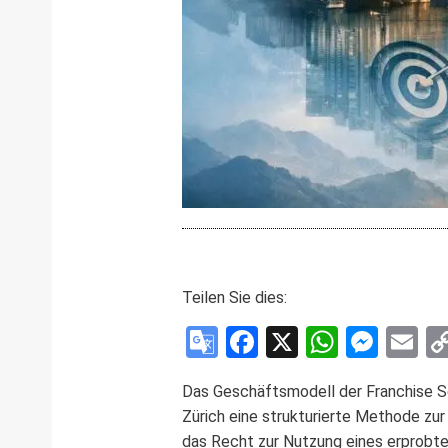
Teilen Sie dies:
Google
Facebook
X
WhatsA
Mess
E
Translate
Das Geschäftsmodell der Franchise Sc
Zürich eine strukturierte Methode zu
das Recht zur Nutzung eines erprobt