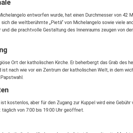
ale
Michelangelo entworfen wurde, hat einen Durchmesser von 42 Me
t sich die weltberühmte „Pietà“ von Michelangelo sowie viele an
ar und die prachtvolle Gestaltung des Innenraums zeugen von de
ung
iöse Ort der katholischen Kirche. Er beherbergt das Grab des heil
 ist nach wie vor ein Zentrum der katholischen Welt, in dem wic
 Papstwahl.
ten
ka ist kostenlos, aber für den Zugang zur Kuppel wird eine Gebüh
t täglich von 7:00 bis 19:00 Uhr geöffnet.