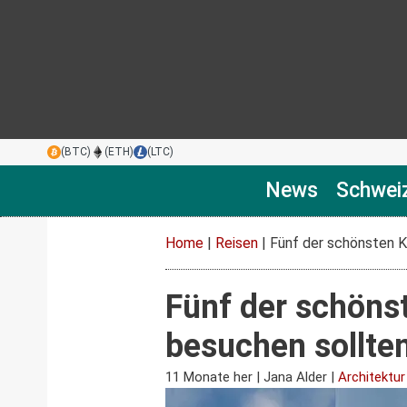
(BTC)
(ETH)
(LTC)
News
Schwei
Home
|
Reisen
|
Fünf der schönsten Ka
Fünf der schönst
besuchen sollte
11 Monate her
|
Jana Alder
|
Architektur