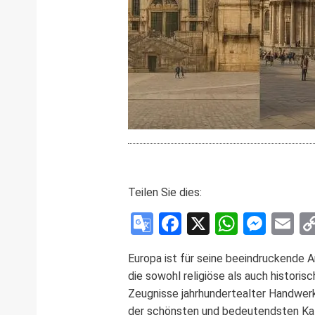
Teilen Sie dies:
Google
Facebook
X
WhatsA
Mess
E
Translate
Europa ist für seine beeindruckende A
die sowohl religiöse als auch histor
Zeugnisse jahrhundertealter Handwerks
der schönsten und bedeutendsten Kath