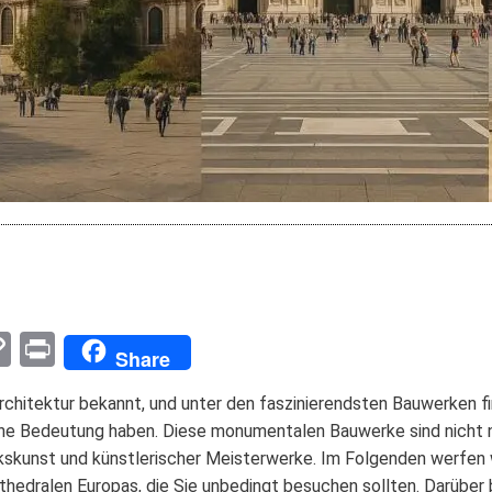
pp
enger
mail
Copy
Print
Share
Link
rchitektur bekannt, und unter den faszinierendsten Bauwerken f
ische Bedeutung haben. Diese monumentalen Bauwerke sind nicht 
kunst und künstlerischer Meisterwerke. Im Folgenden werfen wir
edralen Europas, die Sie unbedingt besuchen sollten. Darüber