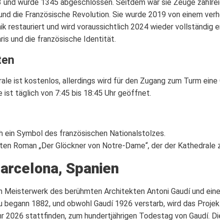
nd wurde 1345 abgeschlossen. Seitdem war sie Zeuge zahlreiche
nd die Französische Revolution. Sie wurde 2019 von einem ver
ik restauriert und wird voraussichtlich 2024 wieder vollständig 
ris und die französische Identität.
ten
rale ist kostenlos, allerdings wird für den Zugang zum Turm ein
 ist täglich von 7:45 bis 18:45 Uhr geöffnet.
h ein Symbol des französischen Nationalstolzes.
ten Roman „Der Glöckner von Notre-Dame“, der der Kathedrale z
Barcelona, Spanien
 ein Meisterwerk des berühmten Architekten Antoni Gaudí und ei
 begann 1882, und obwohl Gaudí 1926 verstarb, wird das Projek
hr 2026 stattfinden, zum hundertjährigen Todestag von Gaudí. Di