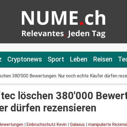
z
Cryptonews
Sport
Leben
Reisen
Te
öschen 380'000 Bewertungen: Nur noch echte Käufer dürfen reze
itec löschen 380'000 Bewer
er dürfen rezensieren
 Bewertungen
|
Einbruchschutz Kevin
|
Galaxus
|
manipulierte Rezens