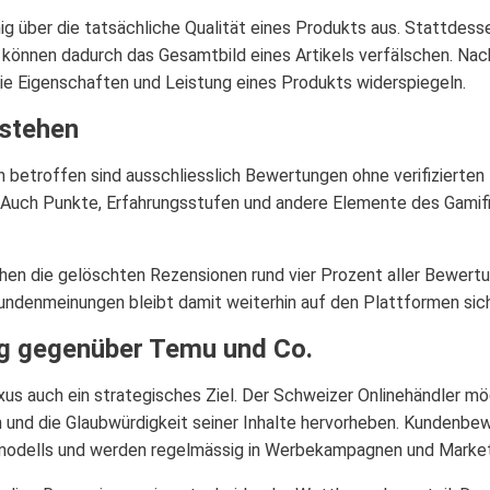
 über die tatsächliche Qualität eines Produkts aus. Stattdesse
 können dadurch das Gesamtbild eines Artikels verfälschen. Nach
ie Eigenschaften und Leistung eines Produkts widerspiegeln.
estehen
 betroffen sind ausschliesslich Bewertungen ohne verifizierte
. Auch Punkte, Erfahrungsstufen und andere Elemente des Gami
n die gelöschten Rezensionen rund vier Prozent aller Bewertun
ndenmeinungen bleibt damit weiterhin auf den Plattformen sich
g gegenüber Temu und Co.
xus auch ein strategisches Ziel. Der Schweizer Onlinehändler mö
 und die Glaubwürdigkeit seiner Inhalte hervorheben. Kundenbew
smodells und werden regelmässig in Werbekampagnen und Marke