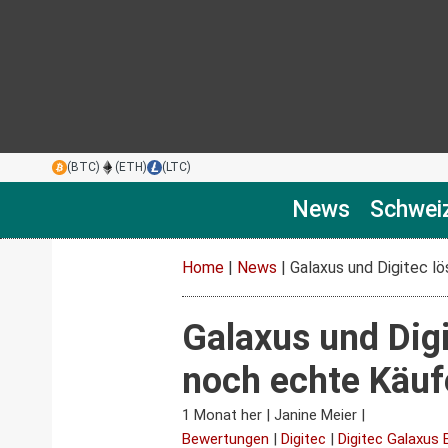
(BTC)
(ETH)
(LTC)
News
Schwei
Home
|
News
|
Galaxus und Digitec l
Galaxus und Dig
noch echte Käuf
1 Monat her
|
Janine Meier
|
Bewertungen
|
Digitec
|
Digitec Galaxus