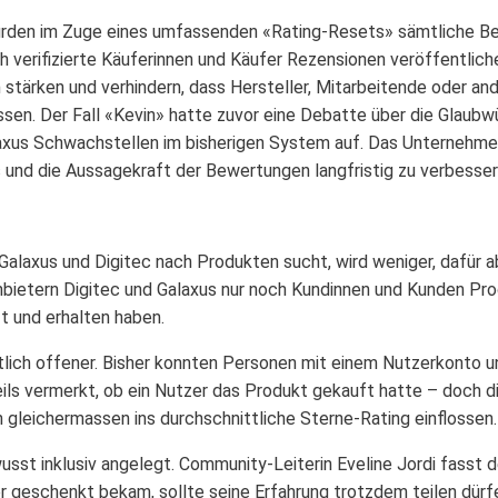
rden im Zuge eines umfassenden «Rating-Resets» sämtliche B
ch verifizierte Käuferinnen und Käufer Rezensionen veröffentlich
 stärken und verhindern, dass Hersteller, Mitarbeitende oder an
sen. Der Fall «Kevin» hatte zuvor eine Debatte über die Glaub
laxus Schwachstellen im bisherigen System auf. Das Unternehme
und die Aussagekraft der Bewertungen langfristig zu verbesser
Galaxus und Digitec nach Produkten sucht, wird weniger, dafür 
anbietern Digitec und Galaxus nur noch Kundinnen und Kunden Pr
t und erhalten haben.
tlich offener. Bisher konnten Personen mit einem Nutzerkonto 
ils vermerkt, ob ein Nutzer das Produkt gekauft hatte – doch d
 gleichermassen ins durchschnittliche Sterne-Rating einflossen.
usst inklusiv angelegt. Community-Leiterin Eveline Jordi fasst
 geschenkt bekam, sollte seine Erfahrung trotzdem teilen dürf