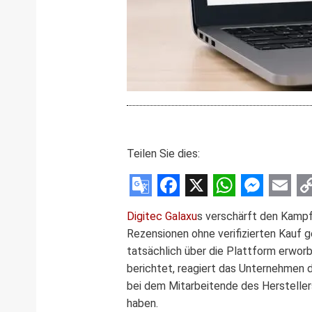
Teilen Sie dies:
Google
Facebook
X
WhatsAp
Messe
Emai
C
Digitec Galaxu
s verschärft den Kampf
Translate
L
Rezensionen ohne verifizierten Kauf 
tatsächlich über die Plattform erwor
berichtet, reagiert das Unternehmen 
bei dem Mitarbeitende des Herstellers
haben.