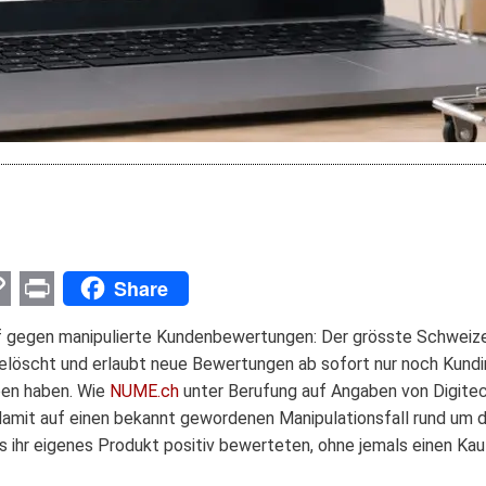
Share
p
nger
l
opy
Print
 gegen manipulierte Kundenbewertungen: Der grösste Schweizer
ink
gelöscht und erlaubt neue Bewertungen ab sofort nur noch Kund
ben haben. Wie
NUME.ch
unter Berufung auf Angaben von Digite
damit auf einen bekannt gewordenen Manipulationsfall rund um 
 ihr eigenes Produkt positiv bewerteten, ohne jemals einen Kau