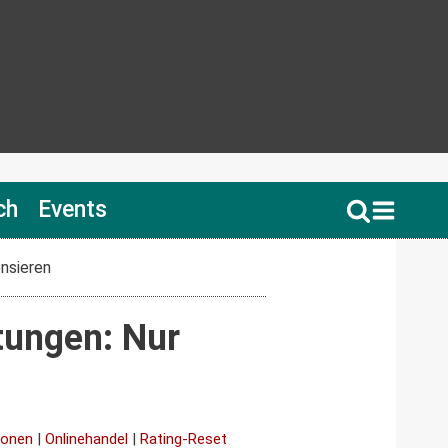
ch
Events
nsieren
tungen: Nur
ionen
|
Onlinehandel
|
Rating-Reset