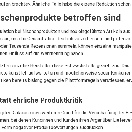
aufen brachte». Ähnliche Fälle habe die eigene Redaktion schon
schenprodukte betroffen sind
ulation bei Nischenprodukten und neu eingeführten Artikeln aus.
aus, um das Gesamtrating deutlich zu verbessern und potenziel
 oder Tausende Rezensionen sammeln, können einzelne manipuli
hen Einfluss auf die Wahrnehmung haben.
zten einzelne Hersteller diese Schwachstelle gezielt aus. Das 
kte künstlich aufwerteten und möglicherweise sogar Konkurre
iken bereits bislang gegen die Plattformregeln verstiessen, erw
tatt ehrliche Produktkritik
igitec Galaxus einen weiteren Grund für die Verschärfung der B
en, bei denen Kundinnen und Kunden ihren Ärger über Lieferve
n Form negativer Produktbewertungen ausdrücken.