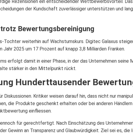
ürdige Rezensionen ein entscheidender Wettbewerbsvorteil. Da
cheidungen der Kundschaft zuverlässiger unterstützen und langf
 trotz Bewertungsbereinigung
ros-Tochter weiterhin auf Wachstumskurs. Digitec Galaxus steige
m Jahr 2025 um 17 Prozent auf knapp 3,8 Milliarden Franken.
s erfolgt damit in einer Phase, in der das Unternehmen seine 
alte stärker in den Mittelpunkt rückt.
chung Hunderttausender Bewertu
r Diskussionen. Kritiker weisen darauf hin, dass nicht nur mani
en, die Produkte geschenkt erhalten oder bei anderen Händlern
uktbewertung einfliessen.
ennoch für gerechtfertigt. Nach Einschätzung des Unternehmens 
der Gewinn an Transparenz und Glaubwürdigkeit. Ziel sei es, di