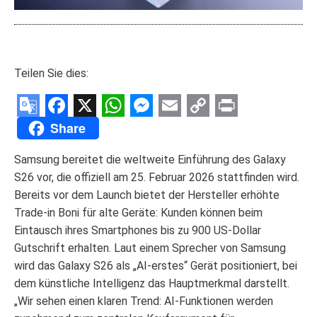
Teilen Sie dies:
Google
Facebook
X
WhatsApp
Messenger
Email
Copy
Print
Share
Translate
Link
Samsung bereitet die weltweite Einführung des Galaxy
S26 vor, die offiziell am 25. Februar 2026 stattfinden wird.
Bereits vor dem Launch bietet der Hersteller erhöhte
Trade‑in Boni für alte Geräte: Kunden können beim
Eintausch ihres Smartphones bis zu 900 US‑Dollar
Gutschrift erhalten. Laut einem Sprecher von Samsung
wird das Galaxy S26 als „AI‑erstes“ Gerät positioniert, bei
dem künstliche Intelligenz das Hauptmerkmal darstellt.
„Wir sehen einen klaren Trend: AI-Funktionen werden