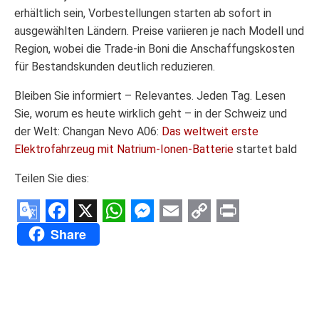
erhältlich sein, Vorbestellungen starten ab sofort in
ausgewählten Ländern. Preise variieren je nach Modell und
Region, wobei die Trade‑in Boni die Anschaffungskosten
für Bestandskunden deutlich reduzieren.
Bleiben Sie informiert – Relevantes. Jeden Tag. Lesen
Sie, worum es heute wirklich geht – in der Schweiz und
der Welt: Changan Nevo A06:
Das weltweit erste
Elektrofahrzeug mit Natrium-Ionen-Batterie
startet bald
Teilen Sie dies:
Google
Facebook
X
WhatsApp
Messenger
Email
Copy
Print
Share
Translate
Link