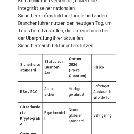
Kommunikation verschläft, riskiert die
Integrität seiner nationalen
Sicherheitsinfrastruktur. Google und andere
Branchenführer nutzen den heutigen Tag, um
Tools bereitzustellen, die Unternehmen bei
der Überprüfung ihrer aktuellen
Sicherheitsarchitektur unterstützen.
Status
Status vor
Sicherheits
2026
Quanten-
Risiko
standard
(Post-
Ära
Quantum)
Sofortiger
Absolut
Hochgradig
RSA / ECC
Austausch
sicher
gefährdet
erforderlich
Gitterbasie
Neuer
rte
Experimentel
globaler
Sehr gering
Kryptografi
l
Standard
e
Quanten-