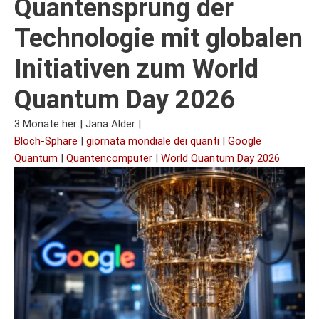
Quantensprung der
Technologie mit globalen
Initiativen zum World
Quantum Day 2026
3 Monate her
|
Jana Alder
|
Bloch-Sphäre
|
giornata mondiale dei quanti
|
Google
Quantum
|
Quantencomputer
|
World Quantum Day 2026