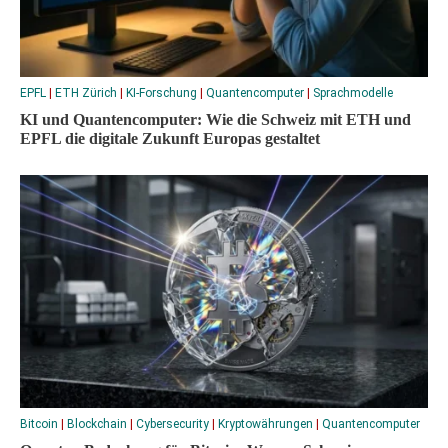
EPFL
|
ETH Zürich
|
KI-Forschung
|
Quantencomputer
|
Sprachmodelle
KI und Quantencomputer: Wie die Schweiz mit ETH und
EPFL die digitale Zukunft Europas gestaltet
Bitcoin
|
Blockchain
|
Cybersecurity
|
Kryptowährungen
|
Quantencomputer