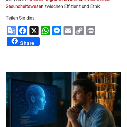
Gesundheitswesen
zwischen Effizienz und Ethik
Teilen Sie dies:
Google
Facebook
X
WhatsApp
Messenger
Email
Copy
Print
Translate
Link
Share