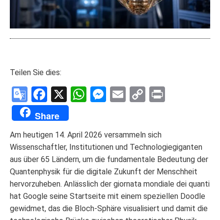
Teilen Sie dies:
Google
Facebook
X
WhatsApp
Messenger
Email
Copy
Print
Translate
Link
Share
Am heutigen 14. April 2026 versammeln sich
Wissenschaftler, Institutionen und Technologiegiganten
aus über 65 Ländern, um die fundamentale Bedeutung der
Quantenphysik für die digitale Zukunft der Menschheit
hervorzuheben. Anlässlich der giornata mondiale dei quanti
hat Google seine Startseite mit einem speziellen Doodle
gewidmet, das die Bloch-Sphäre visualisiert und damit die