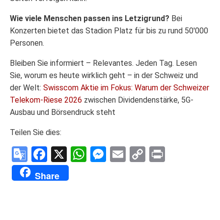
Wie viele Menschen passen ins Letzigrund?
Bei
Konzerten bietet das Stadion Platz für bis zu rund 50'000
Personen.
Bleiben Sie informiert – Relevantes. Jeden Tag. Lesen
Sie, worum es heute wirklich geht – in der Schweiz und
der Welt:
Swisscom Aktie im Fokus: Warum der Schweizer
Telekom-Riese 2026
zwischen Dividendenstärke, 5G-
Ausbau und Börsendruck steht
Teilen Sie dies:
Google
Facebook
X
WhatsApp
Messenger
Email
Copy
Print
Translate
Link
Share