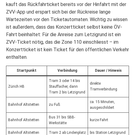
kauft das Rückfahrticket bereits vor der Hinfahrt mit der
ZVV-App und erspart sich bei der Rückreise lange
Wartezeiten vor den Ticketautomaten. Wichtig zu wissen
ist außerdem, dass das Konzertticket selbst keine ÖV-
Fahrt beinhaltet: Für die Anreise zum Letzigrund ist ein
ZVV-Ticket nötig, das die Zone 110 einschliesst – im
Konzertticket ist kein Ticket für den öffentlichen Verkehr
enthalten.
Startpunkt
Verbindung
Dauer / Hinweis
Tram 3 oder 14 bis
direkte
Zürich HB
Stauffacher, dann
Tramverbindung
Tram 2 bis Letzigrund
ca. 15 Minuten,
Bahnhof Altstetten
zu Fuß
ausgeschildert
Bus 31 bis SBB-
Bahnhof Altstetten
kurze Fahrt
Werkstätte
Bahnhof Altstetten
Tram 2 ab Lindenplatz
bis Station Letzigrund