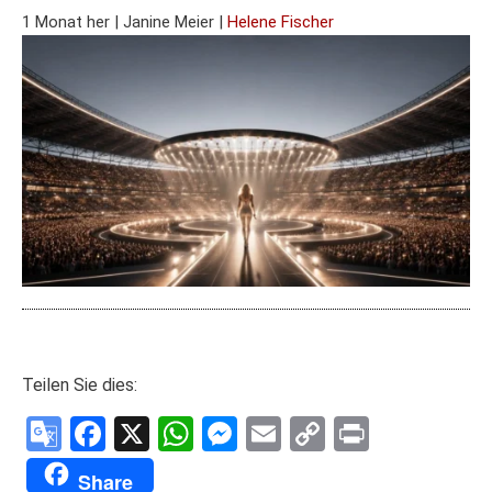
1 Monat her
|
Janine Meier
|
Helene Fischer
Teilen Sie dies:
Google
Facebook
X
WhatsApp
Messenger
Email
Copy
Print
Translate
Link
Share