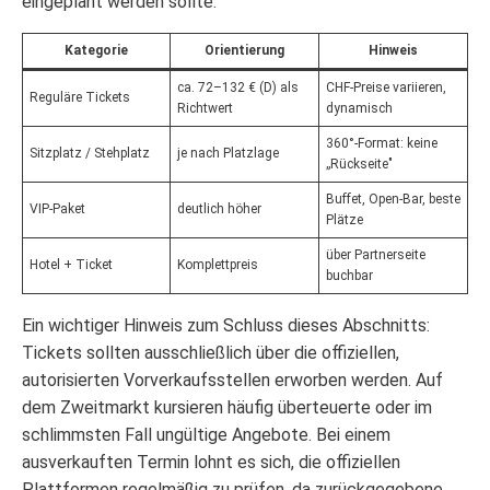
eingeplant werden sollte.
Kategorie
Orientierung
Hinweis
ca. 72–132 € (D) als
CHF-Preise variieren,
Reguläre Tickets
Richtwert
dynamisch
360°-Format: keine
Sitzplatz / Stehplatz
je nach Platzlage
„Rückseite"
Buffet, Open-Bar, beste
VIP-Paket
deutlich höher
Plätze
über Partnerseite
Hotel + Ticket
Komplettpreis
buchbar
Ein wichtiger Hinweis zum Schluss dieses Abschnitts:
Tickets sollten ausschließlich über die offiziellen,
autorisierten Vorverkaufsstellen erworben werden. Auf
dem Zweitmarkt kursieren häufig überteuerte oder im
schlimmsten Fall ungültige Angebote. Bei einem
ausverkauften Termin lohnt es sich, die offiziellen
Plattformen regelmäßig zu prüfen, da zurückgegebene