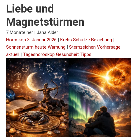
Liebe und
Magnetstürmen
7 Monate her
|
Jana Alder
|
Horoskop 3. Januar 2026
|
Krebs Schütze Beziehung
|
Sonnensturm heute Warnung
|
Sternzeichen Vorhersage
aktuell
|
Tageshoroskop Gesundheit Tipps