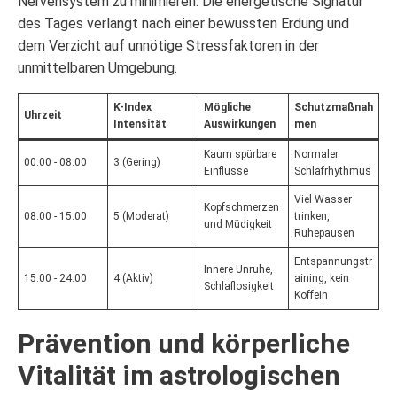
Nervensystem zu minimieren. Die energetische Signatur
des Tages verlangt nach einer bewussten Erdung und
dem Verzicht auf unnötige Stressfaktoren in der
unmittelbaren Umgebung.
K-Index
Mögliche
Schutzmaßnah
Uhrzeit
Intensität
Auswirkungen
men
Kaum spürbare
Normaler
00:00 - 08:00
3 (Gering)
Einflüsse
Schlafrhythmus
Viel Wasser
Kopfschmerzen
08:00 - 15:00
5 (Moderat)
trinken,
und Müdigkeit
Ruhepausen
Entspannungstr
Innere Unruhe,
15:00 - 24:00
4 (Aktiv)
aining, kein
Schlaflosigkeit
Koffein
Prävention und körperliche
Vitalität im astrologischen