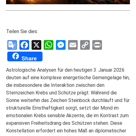
Teilen Sie dies:
Google
Facebook
X
WhatsApp
Messenger
Email
Copy
Print
Translate
Link
Share
Astrologische Analysen für den heutigen 3. Januar 2026
deuten auf eine komplexe energetische Gemengelage hin,
die insbesondere die Interaktion zwischen den
Sternzeichen Krebs und Schütze prägt. Während die
Sonne weiterhin das Zeichen Steinbock durchläuft und für
strukturelle Ernsthaftigkeit sorgt, setzt der Mond im
emotionalen Krebs sensible Akzente, die im Kontrast zum
expansiven Freiheitsdrang des Schützen stehen. Diese
Konstellation erfordert ein hohes Maß an diplomatischer