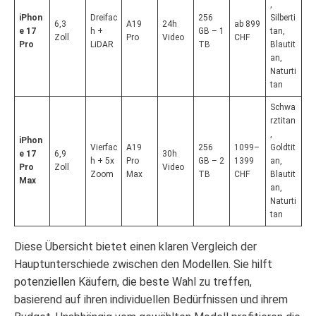
,
iPhon
Dreifac
256
Silberti
6,3
A19
24h
ab 899
e 17
h +
GB – 1
tan,
Zoll
Pro
Video
CHF
Pro
LiDAR
TB
Blautit
an,
Naturti
tan
Schwa
rztitan
,
iPhon
Vierfac
A19
256
1099–
Goldtit
e 17
6,9
30h
h + 5x
Pro
GB – 2
1399
an,
Pro
Zoll
Video
Zoom
Max
TB
CHF
Blautit
Max
an,
Naturti
tan
Diese Übersicht bietet einen klaren Vergleich der
Hauptunterschiede zwischen den Modellen. Sie hilft
potenziellen Käufern, die beste Wahl zu treffen,
basierend auf ihren individuellen Bedürfnissen und ihrem