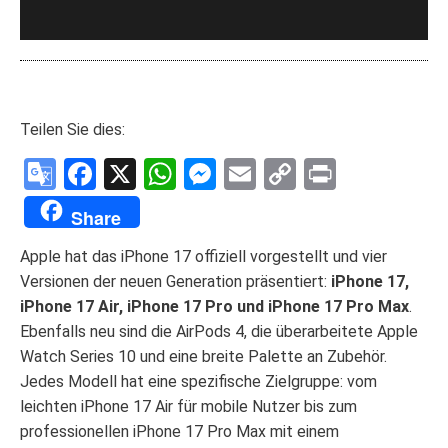
Teilen Sie dies:
Google
Facebook
X
WhatsApp
Messenger
Email
Copy
Print
Translate
Link
Share
Apple hat das iPhone 17 offiziell vorgestellt und vier
Versionen der neuen Generation präsentiert:
iPhone 17,
iPhone 17 Air, iPhone 17 Pro und iPhone 17 Pro Max
.
Ebenfalls neu sind die AirPods 4, die überarbeitete Apple
Watch Series 10 und eine breite Palette an Zubehör.
Jedes Modell hat eine spezifische Zielgruppe: vom
leichten iPhone 17 Air für mobile Nutzer bis zum
professionellen iPhone 17 Pro Max mit einem