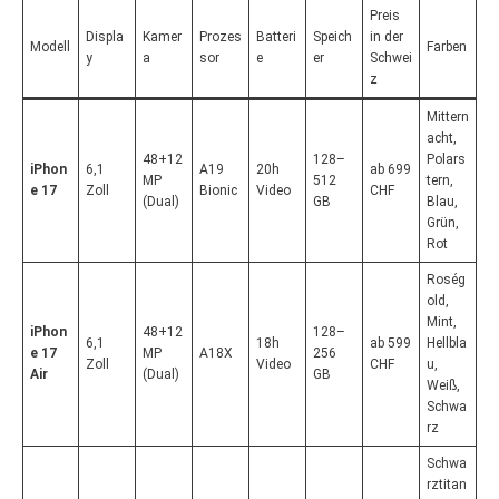
Preis
Displa
Kamer
Prozes
Batteri
Speich
in der
Modell
Farben
y
a
sor
e
er
Schwei
z
Mittern
acht,
48+12
128–
Polars
iPhon
6,1
A19
20h
ab 699
MP
512
tern,
e 17
Zoll
Bionic
Video
CHF
(Dual)
GB
Blau,
Grün,
Rot
Roség
old,
Mint,
iPhon
48+12
128–
6,1
18h
ab 599
Hellbla
e 17
MP
A18X
256
Zoll
Video
CHF
u,
Air
(Dual)
GB
Weiß,
Schwa
rz
Schwa
rztitan