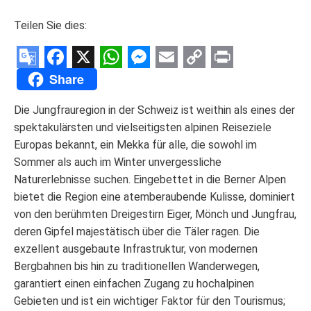
Teilen Sie dies:
Google
Facebook
X
WhatsApp
Messenger
Email
Copy
Print
Share
Translate
Link
Die Jungfrauregion in der Schweiz ist weithin als eines der
spektakulärsten und vielseitigsten alpinen Reiseziele
Europas bekannt, ein Mekka für alle, die sowohl im
Sommer als auch im Winter unvergessliche
Naturerlebnisse suchen. Eingebettet in die Berner Alpen
bietet die Region eine atemberaubende Kulisse, dominiert
von den berühmten Dreigestirn Eiger, Mönch und Jungfrau,
deren Gipfel majestätisch über die Täler ragen. Die
exzellent ausgebaute Infrastruktur, von modernen
Bergbahnen bis hin zu traditionellen Wanderwegen,
garantiert einen einfachen Zugang zu hochalpinen
Gebieten und ist ein wichtiger Faktor für den Tourismus;