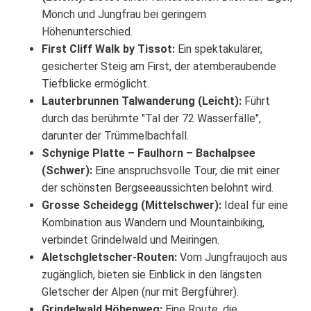
Mönch und Jungfrau bei geringem
Höhenunterschied.
First Cliff Walk by Tissot:
Ein spektakulärer,
gesicherter Steig am First, der atemberaubende
Tiefblicke ermöglicht.
Lauterbrunnen Talwanderung (Leicht):
Führt
durch das berühmte "Tal der 72 Wasserfälle",
darunter der Trümmelbachfall.
Schynige Platte – Faulhorn – Bachalpsee
(Schwer):
Eine anspruchsvolle Tour, die mit einer
der schönsten Bergseeaussichten belohnt wird.
Grosse Scheidegg (Mittelschwer):
Ideal für eine
Kombination aus Wandern und Mountainbiking,
verbindet Grindelwald und Meiringen.
Aletschgletscher-Routen:
Vom Jungfraujoch aus
zugänglich, bieten sie Einblick in den längsten
Gletscher der Alpen (nur mit Bergführer).
Grindelwald Höhenweg:
Eine Route, die