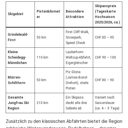
Skipasspreis
Pistenkilomet
Besondere
(Tageskarte
Skigebiet
er
Attraktion
Hochsaison
2025/2026, ca.)
First Cliff Walk,
Grindelwald-
50 km
Snowpark,
CHF 85 – 95
First
Speed Check
Kleine
Lauberhorn-
Scheidegg-
110 km
Weltcup-Abfahrt,
CHF 90 – 100
Männlichen
Eigergletscher
Piz Gloria
Mürren-
(James-Bond-
50 km
CHF 80 – 90
Schilthorn
Drehort), steile
Pisten
Gesamte
Ein Skipass
Variiert nach
Jungfrau Ski
210 km
deckt alle drei
Saisondauer
Region
Gebiete ab
(ca. 4 – 5 Tage)
Zusätzlich zu den klassischen Abfahrten bietet die Region