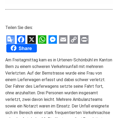
Teilen Sie dies:
Google
Facebook
X
WhatsApp
Messenger
Email
Copy
Print
Share
Translate
Link
Am Freitagmittag kam es in Urtenen-Schönbühl im Kanton
Bern zu einem schweren Verkehrsunfall mit mehreren
Verletzten. Auf der Bernstrasse wurde eine Frau von
einem Lieferwagen erfasst und dabei schwer verletzt.
Der Fahrer des Lieferwagens setzte seine Fahrt fort,
ohne anzuhalten. Drei Personen wurden insgesamt
verletzt, zwei davon leicht. Mehrere Ambulanzteams
sowie ein Notarzt waren im Einsatz. Der Unfall ereignete
sich im Bereich einer stark frequentierten Verkehrsachse