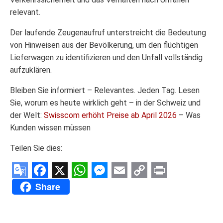
relevant.
Der laufende Zeugenaufruf unterstreicht die Bedeutung
von Hinweisen aus der Bevölkerung, um den flüchtigen
Lieferwagen zu identifizieren und den Unfall vollständig
aufzuklären.
Bleiben Sie informiert – Relevantes. Jeden Tag. Lesen
Sie, worum es heute wirklich geht – in der Schweiz und
der Welt:
Swisscom erhöht Preise ab April 2026
– Was
Kunden wissen müssen
Teilen Sie dies:
Google
Facebook
X
WhatsApp
Messenger
Email
Copy
Print
Share
Translate
Link