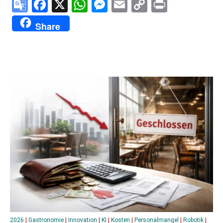
Google
Facebook
X
WhatsApp
Messenger
Email
Copy
Print
Translate
Link
Share
2026
|
Gastronomie
|
Innovation
|
KI
|
Kosten
|
Personalmangel
|
Robotik
|