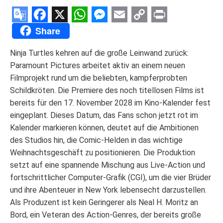
Google
Facebook
X
WhatsApp
Messenger
Email
Copy
Print
Share
Translate
Link
Ninja Turtles kehren auf die große Leinwand zurück:
Paramount Pictures arbeitet aktiv an einem neuen
Filmprojekt rund um die beliebten, kampferprobten
Schildkröten. Die Premiere des noch titellosen Films ist
bereits für den 17. November 2028 im Kino-Kalender fest
eingeplant. Dieses Datum, das Fans schon jetzt rot im
Kalender markieren können, deutet auf die Ambitionen
des Studios hin, die Comic-Helden in das wichtige
Weihnachtsgeschäft zu positionieren. Die Produktion
setzt auf eine spannende Mischung aus Live-Action und
fortschrittlicher Computer-Grafik (CGI), um die vier Brüder
und ihre Abenteuer in New York lebensecht darzustellen.
Als Produzent ist kein Geringerer als Neal H. Moritz an
Bord, ein Veteran des Action-Genres, der bereits große