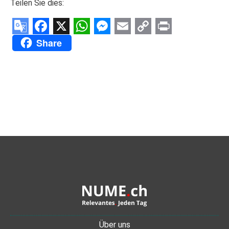
Teilen Sie dies:
Google
Facebook
X
WhatsApp
Messenger
Email
Copy
Print
Share
Translate
Link
Über uns