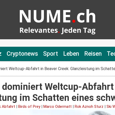
z
Cryptonews
Sport
Leben
Reisen
Te
ert Weltcup-Abfahrt in Beaver Creek: Glanzleistung im Schatt
dominiert Weltcup-Abfahrt 
stung im Schatten eines sch
k Abfahrt
|
Birds of Prey
|
Marco Odermatt
|
Rok Aznoh Sturz
|
Ski 