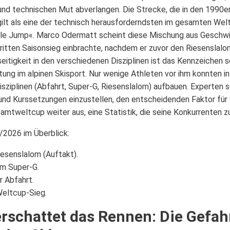
d technischen Mut abverlangen. Die Strecke, die in den 1990er 
lt als eine der technisch herausforderndsten im gesamten Welt
gle Jump«. Marco Odermatt scheint diese Mischung aus Geschwin
dritten Saisonsieg einbrachte, nachdem er zuvor den Riesenslalo
eitigkeit in den verschiedenen Disziplinen ist das Kennzeichen
ung im alpinen Skisport. Nur wenige Athleten vor ihm konnten in 
disziplinen (Abfahrt, Super-G, Riesenslalom) aufbauen. Experten se
d Kurssetzungen einzustellen, den entscheidenden Faktor für 
samtweltcup weiter aus, eine Statistik, die seine Konkurrenten 
/2026 im Überblick:
iesenslalom (Auftakt).
im Super-G.
r Abfahrt.
Weltcup-Sieg.
rschattet das Rennen: Die Gefah