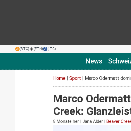
(BTC)
(ETH)
(LTC)
News
Schwei
Home
|
Sport
|
Marco Odermatt domini
Marco Odermatt 
Creek: Glanzlei
8 Monate her
|
Jana Alder
|
Beaver Cree