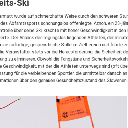
its-Ski
dermatt wurde auf schmerzhafte Weise durch den schweren Stu
t des Abfahrtssports schonungslos offenlegte. Aznoh, ein 23-jäh
trolle über seine Ski, krachte mit hoher Geschwindigkeit in den
rte. Der Anblick des regungslos liegenden Athleten, der minut
eine sofortige, gespenstische Stille im Zielbereich und führte 
die Veranstalter stets vor die Herausforderung, die Sicherheit d
ung zu eliminieren. Obwohl die Fangzäune und Sicherheitsvorkeh
e Geschwindigkeit, mit der die Athleten unterwegs sind (oft über
lastung für die verbleibenden Sportler, die unmittelbar danach a
nformationen über den genauen Gesundheitszustand des Slowenen