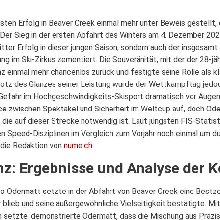
sten Erfolg in Beaver Creek einmal mehr unter Beweis gestellt
 Der Sieg in der ersten Abfahrt des Winters am 4. Dezember 202
ritter Erfolg in dieser jungen Saison, sondern auch der insgesamt 
ng im Ski-Zirkus zementiert. Die Souveränität, mit der der 28-jä
nz einmal mehr chancenlos zurück und festigte seine Rolle als kl
 Trotz des Glanzes seiner Leistung wurde der Wettkampftag jed
 Gefahr im Hochgeschwindigkeits-Skisport dramatisch vor Augen 
nce zwischen Spektakel und Sicherheit im Weltcup auf, doch Od
 die auf dieser Strecke notwendig ist. Laut jüngsten FIS-Statis
en Speed-Disziplinen im Vergleich zum Vorjahr noch einmal um d
 die Redaktion von
nume.ch
.
z: Ergebnisse und Analyse der 
 Odermatt setzte in der Abfahrt von Beaver Creek eine Bestzei
 blieb und seine außergewöhnliche Vielseitigkeit bestätigte. Mit
en setzte, demonstrierte Odermatt, dass die Mischung aus Präzis