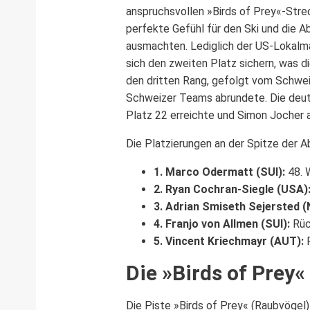
anspruchsvollen »Birds of Prey«-Stre
perfekte Gefühl für den Ski und die
ausmachten. Lediglich der US-Lokalm
sich den zweiten Platz sichern, was d
den dritten Rang, gefolgt vom Schwei
Schweizer Teams abrundete. Die deut
Platz 22 erreichte und Simon Jocher 
Die Platzierungen an der Spitze der A
1. Marco Odermatt (SUI):
48. 
2. Ryan Cochran-Siegle (USA)
3. Adrian Smiseth Sejersted (
4. Franjo von Allmen (SUI):
Rüc
5. Vincent Kriechmayr (AUT):
R
Die »Birds of Prey
Die Piste »Birds of Prey« (Raubvögel) 