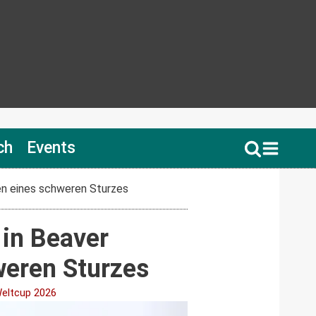
ch
Events
en eines schweren Sturzes
in Beaver
weren Sturzes
Weltcup 2026