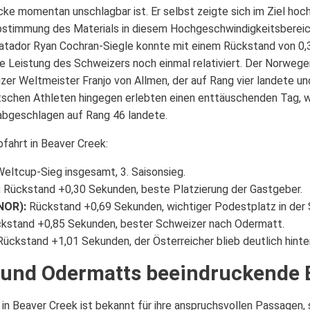
cke momentan unschlagbar ist. Er selbst zeigte sich im Ziel hoc
 Abstimmung des Materials in diesem Hochgeschwindigkeitsberei
atador Ryan Cochran-Siegle konnte mit einem Rückstand von 0
ie Leistung des Schweizers noch einmal relativiert. Der Norweg
zer Weltmeister Franjo von Allmen, der auf Rang vier landete u
schen Athleten hingegen erlebten einen enttäuschenden Tag, 
abgeschlagen auf Rang 46 landete.
bfahrt in Beaver Creek:
Weltcup-Sieg insgesamt, 3. Saisonsieg.
:
Rückstand +0,30 Sekunden, beste Platzierung der Gastgeber.
NOR):
Rückstand +0,69 Sekunden, wichtiger Podestplatz in der
kstand +0,85 Sekunden, bester Schweizer nach Odermatt.
ückstand +1,01 Sekunden, der Österreicher blieb deutlich hinte
« und Odermatts beeindruckende 
in Beaver Creek ist bekannt für ihre anspruchsvollen Passagen, s