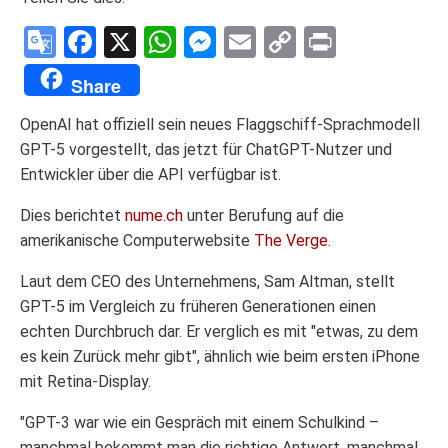
Google
Facebook
X
WhatsApp
Messenger
Email
Copy
Print
Translate
Link
Share
OpenAI hat offiziell sein neues Flaggschiff-Sprachmodell
GPT-5 vorgestellt, das jetzt für ChatGPT-Nutzer und
Entwickler über die API verfügbar ist.
Dies berichtet
nume.ch
unter Berufung auf die
amerikanische Computerwebsite
The Verge
.
Laut dem CEO des Unternehmens, Sam Altman, stellt
GPT-5 im Vergleich zu früheren Generationen einen
echten Durchbruch dar. Er verglich es mit "etwas, zu dem
es kein Zurück mehr gibt", ähnlich wie beim ersten iPhone
mit Retina-Display.
"GPT-3 war wie ein Gespräch mit einem Schulkind –
manchmal bekommt man die richtige Antwort, manchmal