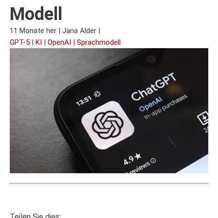
Modell
11 Monate her
|
Jana Alder
|
GPT-5
|
KI
|
OpenAI
|
Sprachmodell
Teilen Sie dies: