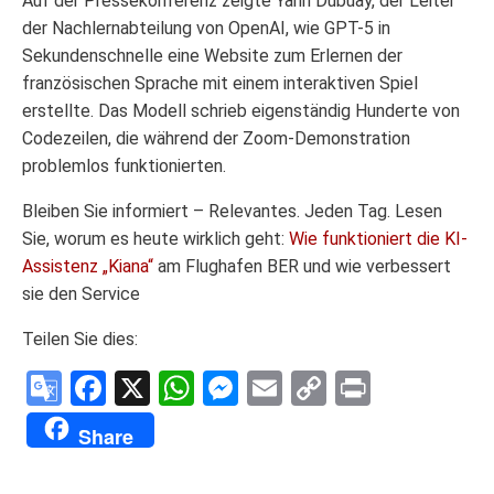
Auf der Pressekonferenz zeigte Yann Dubuay, der Leiter
der Nachlernabteilung von OpenAI, wie GPT-5 in
Sekundenschnelle eine Website zum Erlernen der
französischen Sprache mit einem interaktiven Spiel
erstellte. Das Modell schrieb eigenständig Hunderte von
Codezeilen, die während der Zoom-Demonstration
problemlos funktionierten.
Bleiben Sie informiert – Relevantes. Jeden Tag. Lesen
Sie, worum es heute wirklich geht:
Wie funktioniert die KI-
Assistenz „Kiana“
am Flughafen BER und wie verbessert
sie den Service
Teilen Sie dies:
Google
Facebook
X
WhatsApp
Messenger
Email
Copy
Print
Translate
Link
Share