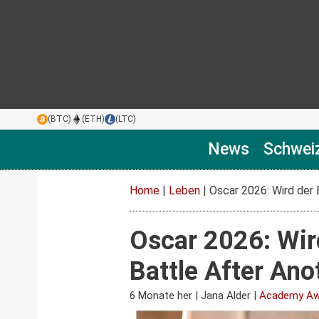
(BTC)
(ETH)
(LTC)
News
Schwei
Home
|
Leben
|
Oscar 2026: Wird der
Oscar 2026: Wir
Battle After Ano
6 Monate her
|
Jana Alder
|
Academy Aw