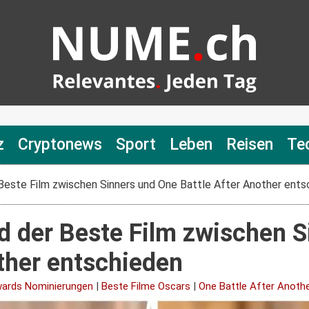
z
Cryptonews
Sport
Leben
Reisen
Te
 Beste Film zwischen Sinners und One Battle After Another ents
d der Beste Film zwischen 
ther entschieden
ards Nominierungen
|
Beste Filme Oscars
|
One Battle After Anoth