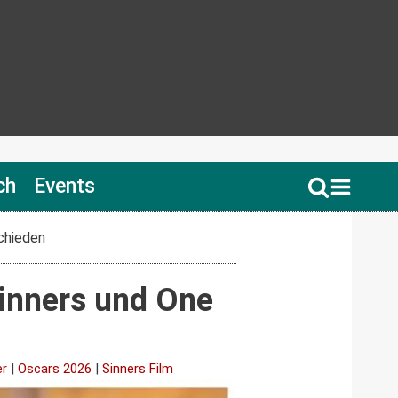
ch
Events
chieden
Sinners und One
er
|
Oscars 2026
|
Sinners Film