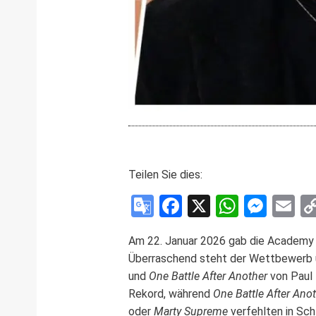
Teilen Sie dies:
Google
Facebook
X
WhatsA
Mess
E
Translate
Am 22. Januar 2026 gab die Academy o
Überraschend steht der Wettbewerb um
und
One Battle After Another
von Paul
Rekord, während
One Battle After Ano
oder
Marty Supreme
verfehlten in Sch