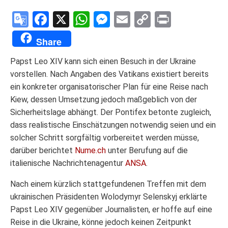
Google
Facebook
X
WhatsApp
Messenger
Email
Copy
Print
Translate
Link
Share
Papst Leo XIV kann sich einen Besuch in der Ukraine
vorstellen. Nach Angaben des Vatikans existiert bereits
ein konkreter organisatorischer Plan für eine Reise nach
Kiew, dessen Umsetzung jedoch maßgeblich von der
Sicherheitslage abhängt. Der Pontifex betonte zugleich,
dass realistische Einschätzungen notwendig seien und ein
solcher Schritt sorgfältig vorbereitet werden müsse,
darüber berichtet
Nume.ch
unter Berufung auf die
italienische Nachrichtenagentur
ANSA
.
Nach einem kürzlich stattgefundenen Treffen mit dem
ukrainischen Präsidenten Wolodymyr Selenskyj erklärte
Papst Leo XIV gegenüber Journalisten, er hoffe auf eine
Reise in die Ukraine, könne jedoch keinen Zeitpunkt