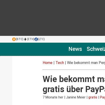
(BTC)
(ETH)
(LTC)
News
Schwei
Home
|
Tech
|
Wie bekommt man Perpl
Wie bekommt man
gratis über PayP
7 Monate her
|
Janine Meier
|
gratis
|
Pa