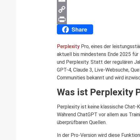
Email
Copy
Share
Link
Print
Perplexity
Pro, eines der leistungsst
aktuell bis mindestens Ende 2025 für
und Perplexity. Statt der regulären J
GPT-4, Claude 3, Live-Websuche, Quel
Communities bekannt und wird inzwis
Was ist Perplexity 
Perplexity ist keine klassische Chat-
Während ChatGPT vor allem aus Traini
überprüfbaren Quellen.
In der Pro-Version wird diese Funktion