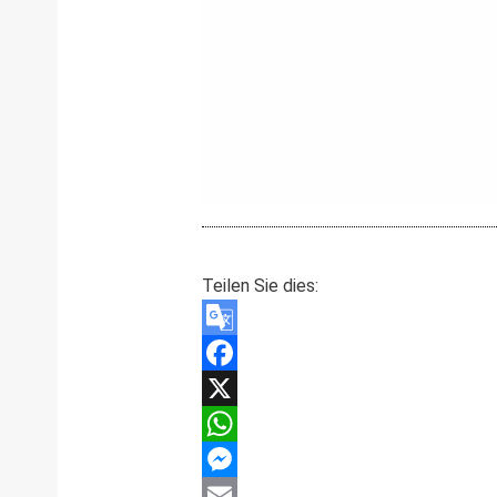
Teilen Sie dies:
Google
Translate
Facebook
X
WhatsApp
Messenger