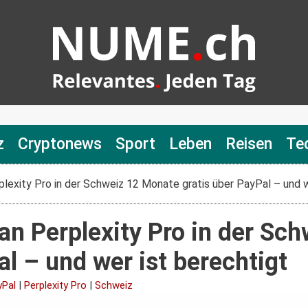
z
Cryptonews
Sport
Leben
Reisen
Te
exity Pro in der Schweiz 12 Monate gratis über PayPal – und w
 Perplexity Pro in der Sc
al – und wer ist berechtigt
yPal
|
Perplexity Pro
|
Schweiz