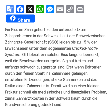
Google
Facebook
X
WhatsApp
Messenger
Email
Copy
Print
Translate
Link
Share
Ein Riss im Zahn gehört zu den unterschätzten
Zahnproblemen in der Schweiz. Laut der Schweizerischen
Zahnärzte-Gesellschaft (SSO) leiden bis zu 15 % der
Erwachsenen unter dem sogenannten
Cracked-Tooth-
Syndrom
. Oft bleibt ein solcher Riss lange unbemerkt,
weil die Beschwerden unregelmäßig auftreten und
anfangs schwach ausgeprägt sind. Erst wenn Bakterien
durch den feinen Spalt ins Zahninnere gelangen,
entstehen Entzündungen, starke Schmerzen und das
Risiko eines Zahnverlusts. Damit wird aus einer kleinen
Fraktur schnell ein medizinisches und finanzielles Problem,
zumal Zahnarztkosten in der Schweiz kaum durch die
Grundversicherung gedeckt sind.