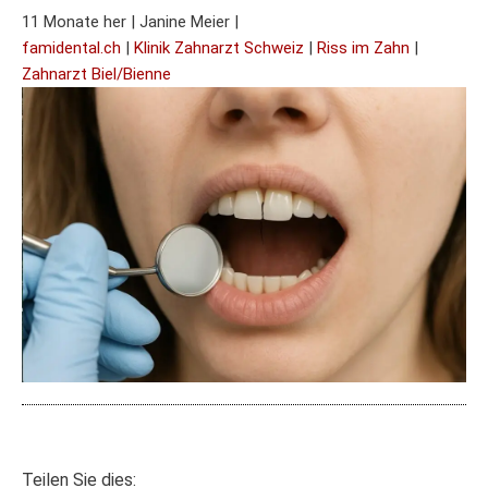
11 Monate her
|
Janine Meier
|
famidental.ch
|
Klinik Zahnarzt Schweiz
|
Riss im Zahn
|
Zahnarzt Biel/Bienne
Teilen Sie dies: