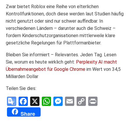
Zwar bietet Roblox eine Reihe von elterlichen
Kontrollfunktionen, doch diese werden laut Studien häufig
nicht genutzt oder sind nur schwer auffindbar. In
verschiedenen Ländern – darunter auch die Schweiz –
fordern Kinderschutzorganisationen mittlerweile klare
gesetzliche Regelungen für Plattformanbieter.
Bleiben Sie informiert – Relevantes. Jeden Tag. Lesen
Sie, worum es heute wirklich geht:
Perplexity AI macht
Übernahmeangebot für Google Chrome
im Wert von 34,5
Milliarden Dollar
Teilen Sie dies:
Google
Facebook
X
WhatsApp
Messenger
Email
Copy
Print
Translate
Link
Share