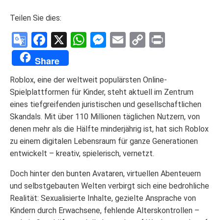
Teilen Sie dies:
Google
Facebook
X
WhatsApp
Messenger
Email
Copy
Print
Translate
Link
Share
Roblox, eine der weltweit populärsten Online-
Spielplattformen für Kinder, steht aktuell im Zentrum
eines tiefgreifenden juristischen und gesellschaftlichen
Skandals. Mit über 110 Millionen täglichen Nutzern, von
denen mehr als die Hälfte minderjährig ist, hat sich Roblox
zu einem digitalen Lebensraum für ganze Generationen
entwickelt – kreativ, spielerisch, vernetzt.
Doch hinter den bunten Avataren, virtuellen Abenteuern
und selbstgebauten Welten verbirgt sich eine bedrohliche
Realität: Sexualisierte Inhalte, gezielte Ansprache von
Kindern durch Erwachsene, fehlende Alterskontrollen –