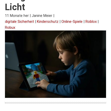
Licht
11 Monate her
|
Janine Meier
|
digitale Sicherheit
|
Kinderschutz
|
Online-Spiele
|
Roblox
|
Robux