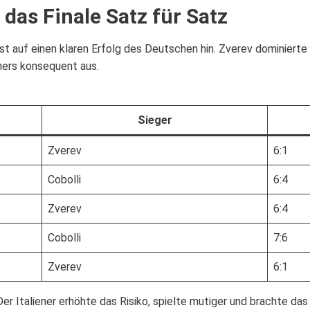
 das Finale Satz für Satz
 auf einen klaren Erfolg des Deutschen hin. Zverev dominierte di
ners konsequent aus.
Sieger
Zverev
6:1
Cobolli
6:4
Zverev
6:4
Cobolli
7:6
Zverev
6:1
Der Italiener erhöhte das Risiko, spielte mutiger und brachte da