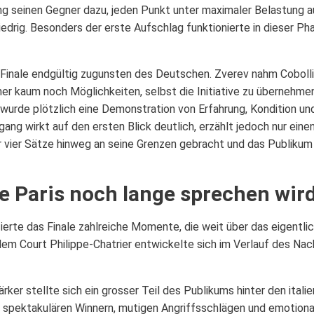
g seinen Gegner dazu, jeden Punkt unter maximaler Belastung aus
drig. Besonders der erste Aufschlag funktionierte in dieser Ph
Finale endgültig zugunsten des Deutschen. Zverev nahm Cobolli 
ner kaum noch Möglichkeiten, selbst die Initiative zu übernehm
wurde plötzlich eine Demonstration von Erfahrung, Kondition und
g wirkt auf den ersten Blick deutlich, erzählt jedoch nur einen
er vier Sätze hinweg an seine Grenzen gebracht und das Publikum
ie Paris noch lange sprechen wir
rte das Finale zahlreiche Momente, die weit über das eigentlich
em Court Philippe-Chatrier entwickelte sich im Verlauf des Nac
ärker stellte sich ein grosser Teil des Publikums hinter den itali
t spektakulären Winnern, mutigen Angriffsschlägen und emotion