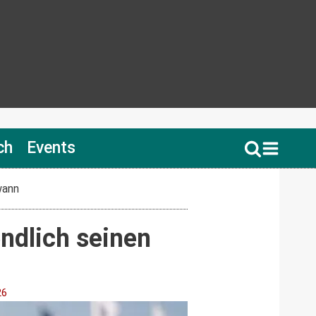
ch
Events
wann
ndlich seinen
26