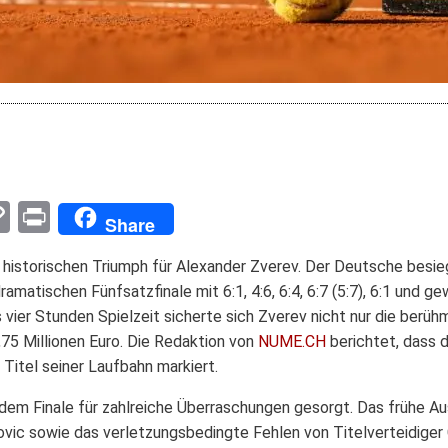
pp
enger
mail
Copy
Print
Share
Link
historischen Triumph für Alexander Zverev. Der Deutsche besieg
ramatischen Fünfsatzfinale mit 6:1, 4:6, 6:4, 6:7 (5:7), 6:1 und g
 vier Stunden Spielzeit sicherte sich Zverev nicht nur die ber
,75 Millionen Euro. Die Redaktion von
NUME.CH
berichtet, dass d
Titel seiner Laufbahn markiert.
 dem Finale für zahlreiche Überraschungen gesorgt. Das frühe A
ovic sowie das verletzungsbedingte Fehlen von Titelverteidiger