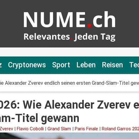
z
Cryptonews
Sport
Leben
Reisen
Te
ie Alexander Zverev endlich seinen ersten Grand-Slam-Titel ge
026: Wie Alexander Zverev e
am-Titel gewann
Zverev
|
Flavio Cobolli
|
Grand Slam
|
Paris Finale
|
Roland Garros 20