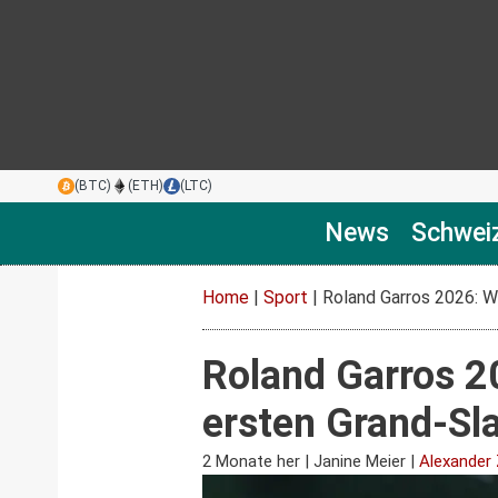
(BTC)
(ETH)
(LTC)
News
Schwei
Home
|
Sport
|
Roland Garros 2026: W
Roland Garros 2
ersten Grand-Sl
2 Monate her
|
Janine Meier
|
Alexander 