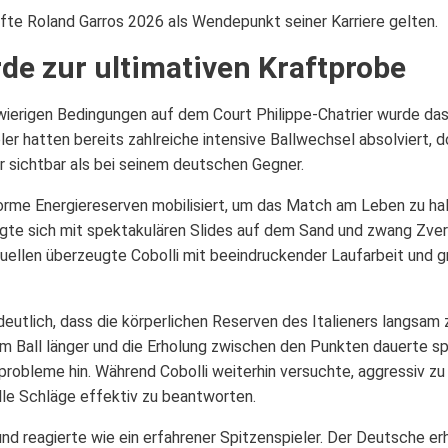
fte Roland Garros 2026 als Wendepunkt seiner Karriere gelten.
de zur ultimativen Kraftprobe
wierigen Bedingungen auf dem Court Philippe-Chatrier wurde das
eler hatten bereits zahlreiche intensive Ballwechsel absolviert,
er sichtbar als bei seinem deutschen Gegner.
norme Energiereserven mobilisiert, um das Match am Leben zu hal
digte sich mit spektakulären Slides auf dem Sand und zwang Zve
Duellen überzeugte Cobolli mit beeindruckender Laufarbeit und
eutlich, dass die körperlichen Reserven des Italieners langsam
um Ball länger und die Erholung zwischen den Punkten dauerte s
robleme hin. Während Cobolli weiterhin versuchte, aggressiv zu
le Schläge effektiv zu beantworten.
und reagierte wie ein erfahrener Spitzenspieler. Der Deutsche er